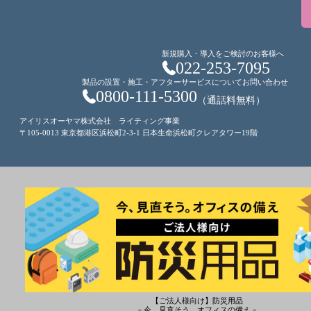
新規購入・導入をご検討のお客様へ
022-253-7095
製品の設置・施工・アフターサービスについてお問い合わせ
0800-111-5300
（通話料無料）
アイリスオーヤマ株式会社 ライティング事業
〒105-0013 東京都港区浜松町2-3-1 日本生命浜松町クレアタワー19階
【ご法人様向け】防災用品
－今、見直そう。オフィスの備え－