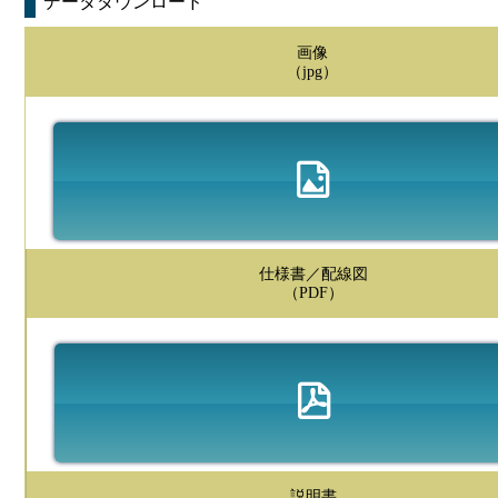
データダウンロード
画像
（jpg）
仕様書／配線図
（PDF）
説明書