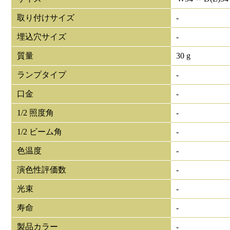
取り付けサイズ
-
埋込穴サイズ
-
質量
30 g
ランプタイプ
-
口金
-
1/2 照度角
-
1/2 ビーム角
-
色温度
-
演色性評価数
-
光束
-
寿命
-
製品カラー
-