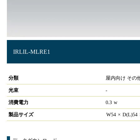
IRLIL-MLRE1
LiCONEX 中継器
分類
屋内向け その
光束
-
消費電力
0.3
w
製品サイズ
W
54
×
D(L)
54