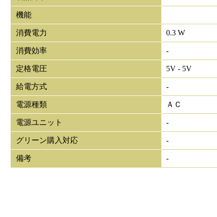
機能
消費電力
0.3 W
消費効率
-
定格電圧
5V - 5V
給電方式
-
電源種類
ＡＣ
電源ユニット
-
グリーン購入対応
-
備考
-