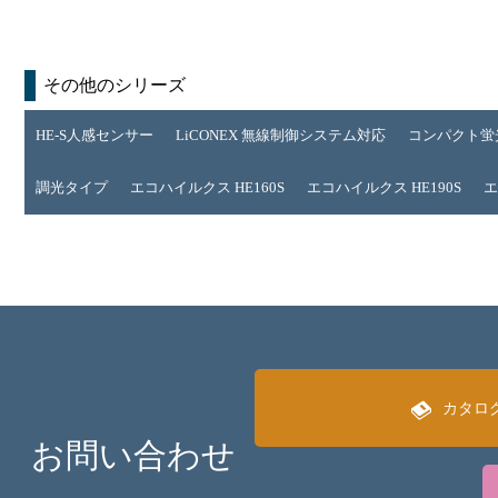
その他のシリーズ
HE-S人感センサー
LiCONEX 無線制御システム対応
コンパクト蛍
調光タイプ
エコハイルクス HE160S
エコハイルクス HE190S
エ
カタロ
お問い合わせ