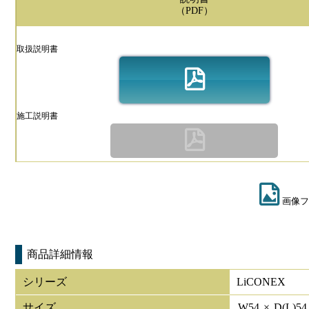
（PDF）
取扱説明書
施工説明書
画像フ
商品詳細情報
シリーズ
LiCONEX
サイズ
W
54
×
D(L)
5