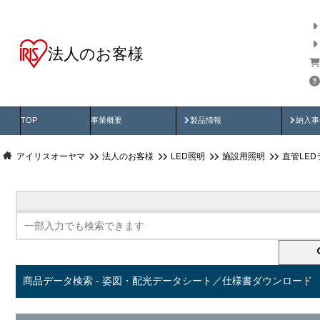
法人のお客様
商品データ検索
用途別から探す
納入
製品動画
納入
TOP
事業概要
製品情報
納入事
アイリスオーヤマ
法人のお客様
LED照明
施設用照明
直管LED
商品データ検索 - 姿図・配光データシート／仕様書ダウンロード