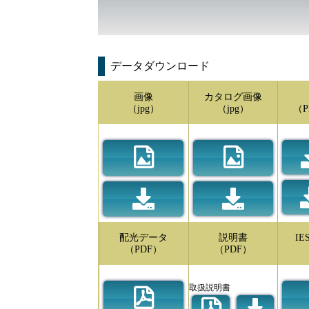
データダウンロード
画像
カタログ画像
（jpg）
（jpg）
（P
配光データ
説明書
I
（PDF）
（PDF）
取扱説明書