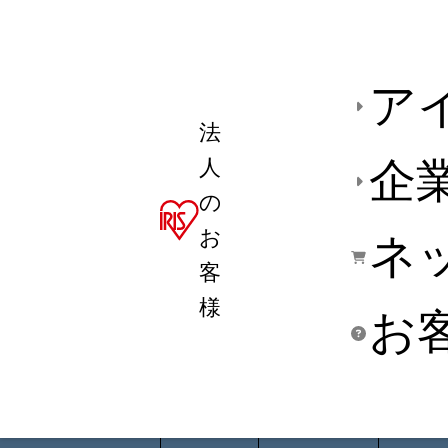
ア
法
人
企
の
お
ネ
客
様
お
商品デ
用途別