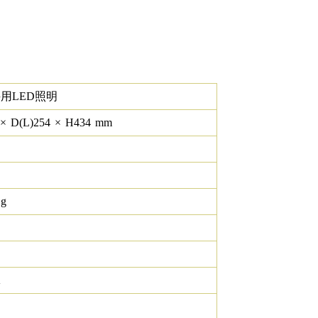
用LED照明
×
D(L)
254
×
H
434
mm
 g
K