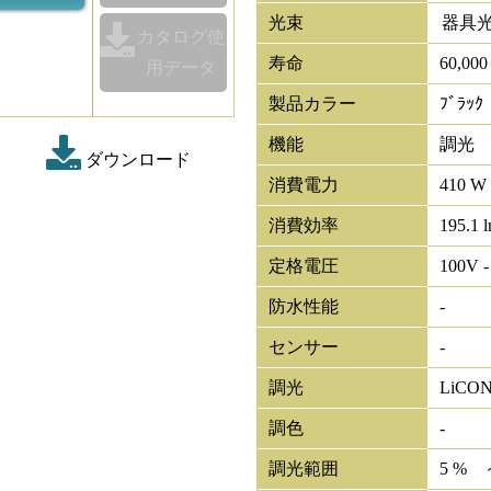
光束
器具
カタログ使
寿命
60,00
用データ
製品カラー
ﾌﾞﾗｯｸ
機能
調光
ダウンロード
消費電力
410 W
消費効率
195.1 
定格電圧
100V -
防水性能
-
センサー
-
調光
LiCO
調色
-
調光範囲
5 % 