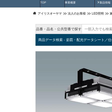
製品動
TOP
事業概要
製品情報
アイリスオーヤマ
法人のお客様
LED照明
品番・品名・公共型番で探す
商品データ検索 - 姿図・配光データシート／