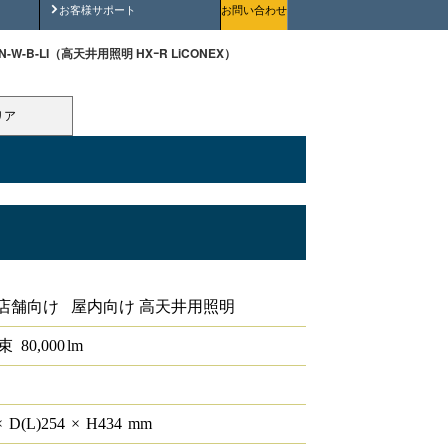
安全にご使用いただくために
お客様サポート
お問い合わせ
0N-W-B-LI（高天井用照明 HXｰR LiCONEX）
リア
X
店舗向け 屋内向け 高天井用照明
束
80,000
lm
×
D(L)
254
×
H
434
mm