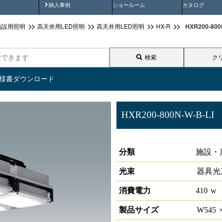
画
納入事例動画
納入事例
ショールーム
カタログ
HXR200-80
施設用照明
高天井用LED照明
高天井用LED照明
HX-R
検索
ク
仕様書ダウンロード
HXR200-800N-W-B-LI
高天井用照明 HXｰR LiCONE
分類
施設・
光束
器具光
消費電力
410
w
製品サイズ
W
545