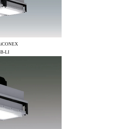
iCONEX
B-LI