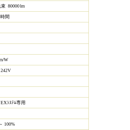
光束
80000
lm
0 時間
lm/W
 242V
NEXｼｽﾃﾑ専用
～ 100%