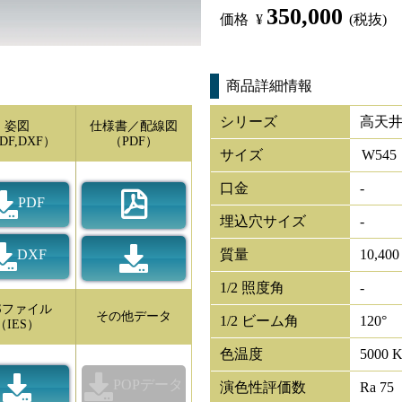
350,000
価格
¥
(税抜)
商品詳細情報
シリーズ
高天井
姿図
仕様書／配線図
DF,DXF）
（PDF）
サイズ
W
545
口金
-
PDF
埋込穴サイズ
-
DXF
質量
10,400
1/2 照度角
-
ESファイル
その他データ
1/2 ビーム角
120°
（IES）
色温度
5000 
POPデータ
演色性評価数
Ra 75