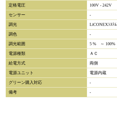
定格電圧
100V - 242V
センサー
-
調光
LiCONEXｼｽﾃ
調色
-
調光範囲
5 % ～ 100%
電源種類
ＡＣ
給電方式
両側
電源ユニット
電源内蔵
グリーン購入対応
-
備考
-