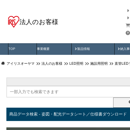
法人のお客様
商品データ検索
用途別から探す
納入
製品動画
納入
TOP
事業概要
製品情報
納入事
アイリスオーヤマ
法人のお客様
LED照明
施設用照明
直管LED
商品データ検索 - 姿図・配光データシート／仕様書ダウンロード