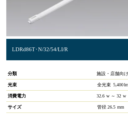
LDRd86T･N/32/54/LI/R
直管LEDランプ 無線調光対応 86形 LiCONEX高効率タイ
分類
施設・店舗向け
光束
全光束
5,400
l
消費電力
32.6
w
～ 32
w
サイズ
管径
26.5
mm