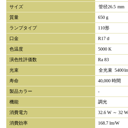
サイズ
管径
26.5
mm
質量
650 g
ランプタイプ
110形
口金
R17ｄ
色温度
5000 K
演色性評価数
Ra 83
光束
全光束
5400
l
寿命
40,000 時間
製品カラー
-
機能
調光
消費電力
32.6 W ～ 32 
消費効率
168.7 lm/W