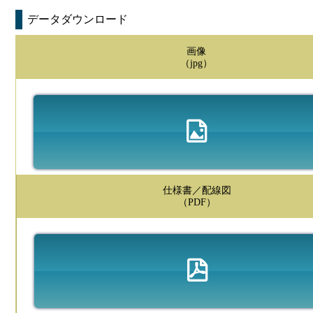
データダウンロード
画像
（jpg）
仕様書／配線図
（PDF）