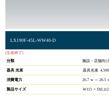
LX190F-45L-WW40-D
[生産終了]
ラインルクス ウォールウォッシャー型 PWM 40
分類
施設・店舗向け 
器具 光束
器具光束
4,500
消費電力
26.7
w
～ 26.5
製品サイズ
W
115
×
D(L)
1