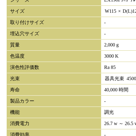
サイズ
W
115
×
D(L)
1
取り付けサイズ
-
埋込穴サイズ
-
質量
2,000 g
色温度
3000 K
演色性評価数
Ra 85
光束
器具光束
450
寿命
40,000 時間
製品カラー
-
機能
調光
消費電力
26.7 w ～ 26.5 
消費効率
-