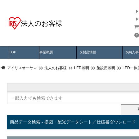
法人のお客様
商品データ検索
用途別から探す
納入
製品動画
納入
TOP
事業概要
製品情報
納入事
アイリスオーヤマ
法人のお客様
LED照明
施設用照明
LED一
商品データ検索 - 姿図・配光データシート／仕様書ダウンロード