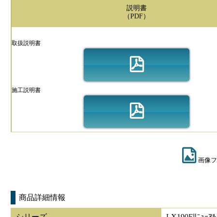
説明書
（PDF）
取扱説明書
施工説明書
画像フ
商品詳細情報
シリーズ
LX190Fﾘﾆｭｰｱﾙ