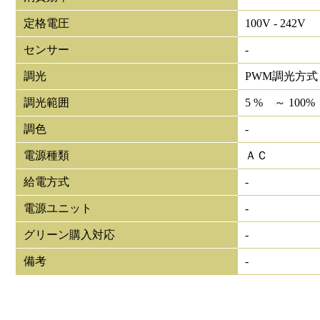
定格電圧
100V - 242V
センサー
-
調光
PWM調光方式
調光範囲
5 % ～ 100%
調色
-
電源種類
ＡＣ
給電方式
-
電源ユニット
-
グリーン購入対応
-
備考
-