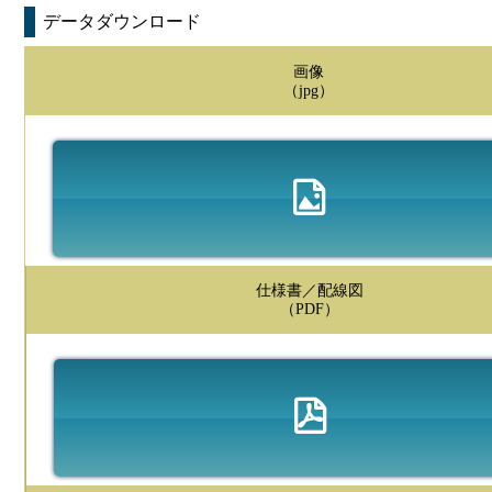
データダウンロード
画像
（jpg）
仕様書／配線図
（PDF）