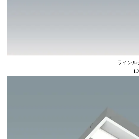
ラインルク
L