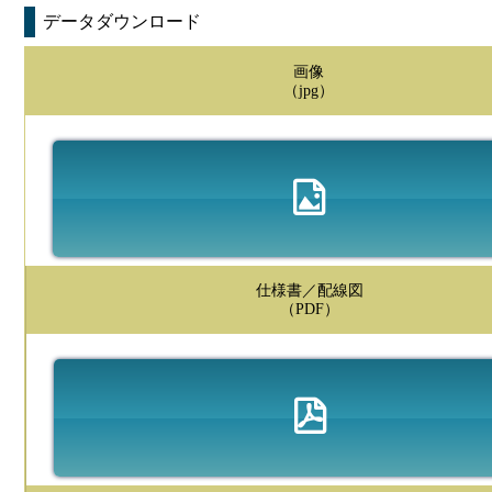
データダウンロード
画像
（jpg）
仕様書／配線図
（PDF）