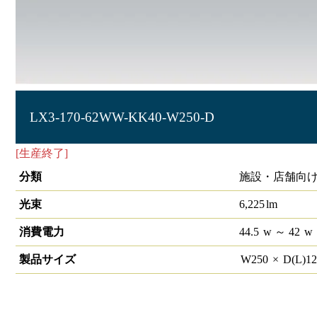
LX3-170-62WW-KK40-W250-D
[生産終了]
ラインルクス 直付下面開放型 PWM 40形
分類
施設・店舗向け
光束
6,225
lm
消費電力
44.5
w
～ 42
w
製品サイズ
W
250
×
D(L)
1