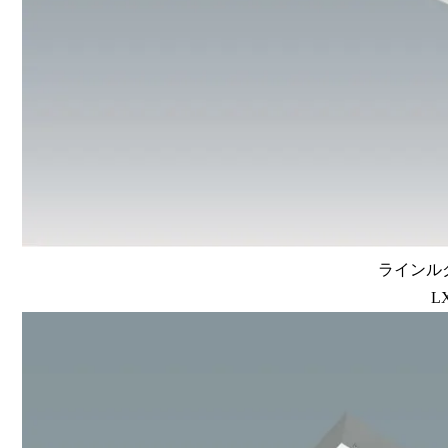
ラインルク
L