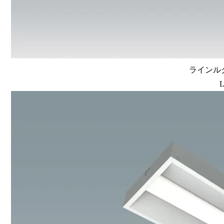
ラインルク
L