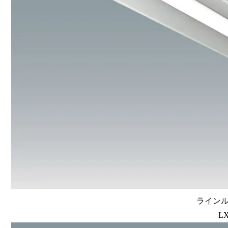
ラインル
LX