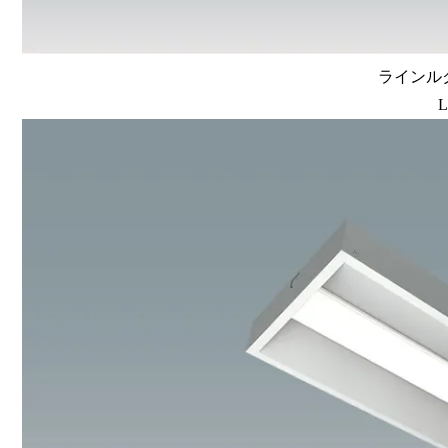
ラインルク
L