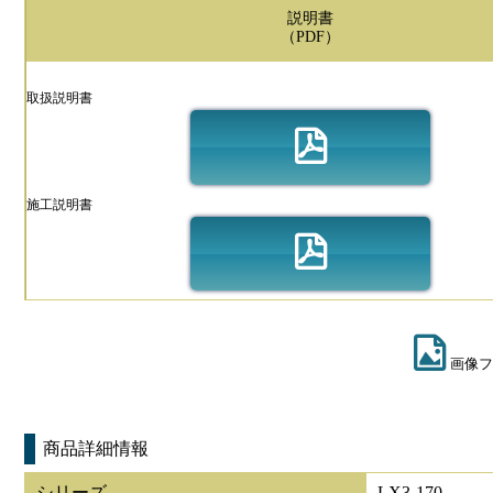
説明書
（PDF）
取扱説明書
施工説明書
画像フ
商品詳細情報
シリーズ
LX3-170