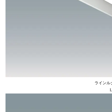
ラインルク
L