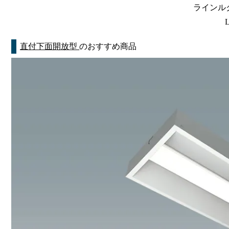
ラインルク
直付下面開放型
のおすすめ商品