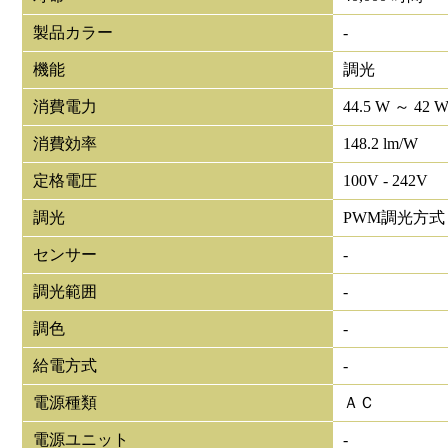
製品カラー
-
機能
調光
消費電力
44.5 W ～ 42 
消費効率
148.2 lm/W
定格電圧
100V - 242V
調光
PWM調光方式
センサー
-
調光範囲
-
調色
-
給電方式
-
電源種類
ＡＣ
電源ユニット
-