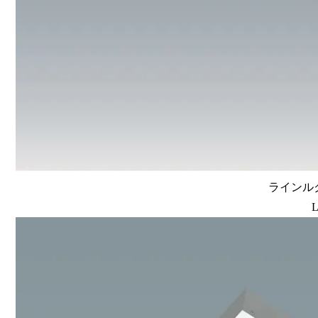
ラインルク
L