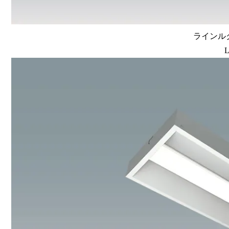
ラインルク
L