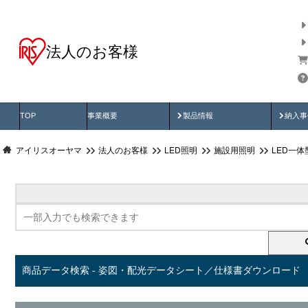
法人のお客様
商品データ検索
用途別から探す
納入
製品動画
納入
TOP
事業概要
製品情報
納入事
アイリスオーヤマ
法人のお客様
LED照明
施設用照明
LED一
商品データ検索 - 姿図・配光データシート／仕様書ダウンロード