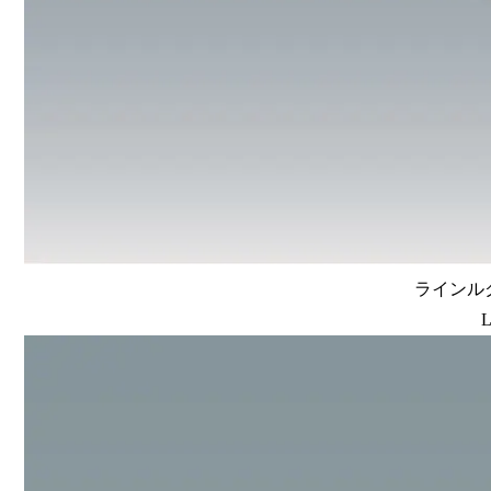
ラインルク
L