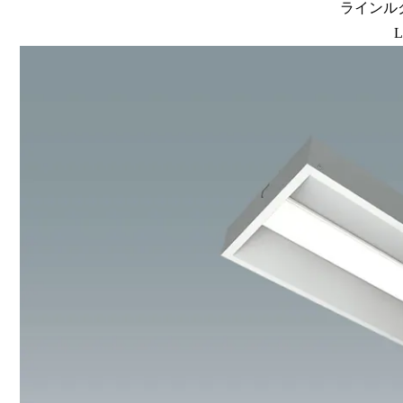
ラインルク
L