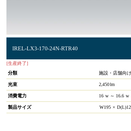
IREL-LX3-170-24N-RTR40
[生産終了]
非常灯 直付型笠付 非調光 40形
分類
施設・店舗向け
光束
2,450
lm
消費電力
16
w
～ 16.6
w
製品サイズ
W
195
×
D(L)
1