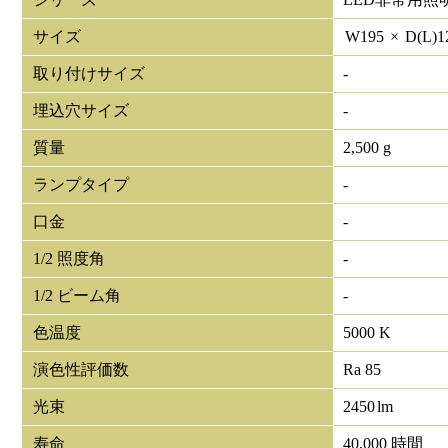
サイズ
W
195
×
D(L)
1
取り付けサイズ
-
埋込穴サイズ
-
質量
2,500 g
ランプタイプ
-
口金
-
1/2 照度角
-
1/2 ビーム角
-
色温度
5000 K
演色性評価数
Ra 85
光束
2450
lm
寿命
40,000 時間