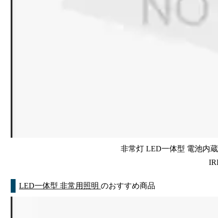
非常灯 LED一体型 電池内蔵 
IR
LED一体型 非常用照明
のおすすめ商品