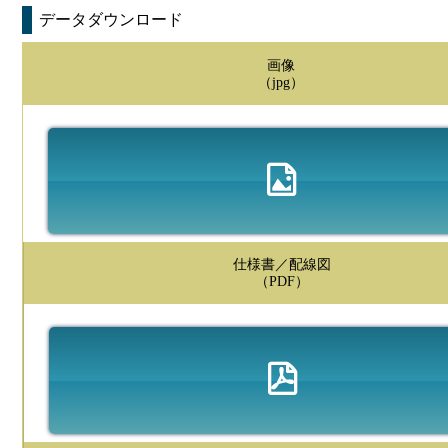
データダウンロード
画像
（jpg）
仕様書／配線図
（PDF）