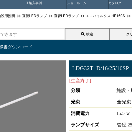
画
納入事例動画
納入事例
ショールーム
カタログ
施設用照明
直管LEDランプ
直管LEDランプ
エコハイルクス HE160S
検索
ク
仕様書ダウンロード
LDG32T･D/16/25/16SP
[生産終了]
直管LEDランプ ECO
分類
施設・
光束
全光束
消費電力
15.5
w
ランプサイズ
管径
2