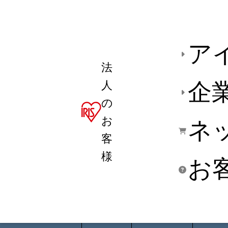
ア
法
人
企
の
お
ネ
客
様
お
商品デ
用途別