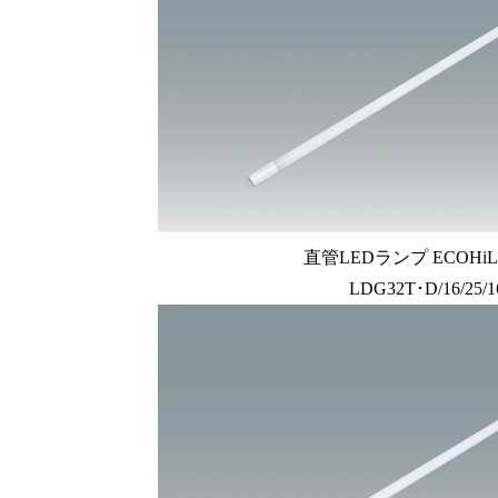
直管LEDランプ ECOHiLU
LDG32T･D/16/25/