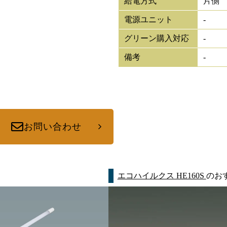
給電方式
片側
電源ユニット
-
グリーン購入対応
-
備考
-
お問い合わせ
エコハイルクス HE160S
のお