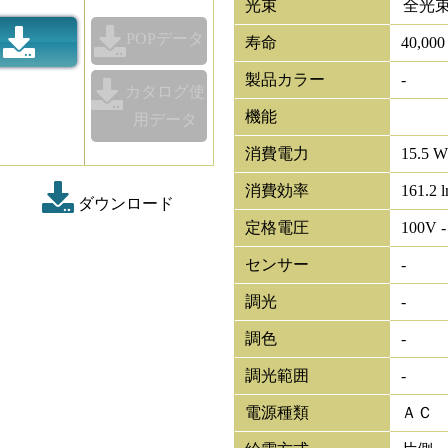
光束
全光
POPデータ
寿命
40,00
製品カラー
-
カタログ使
機能
用データ
消費電力
15.5 W
消費効率
161.2 
ダウンロード
定格電圧
100V -
センサー
-
調光
-
調色
-
調光範囲
-
電源種類
ＡＣ