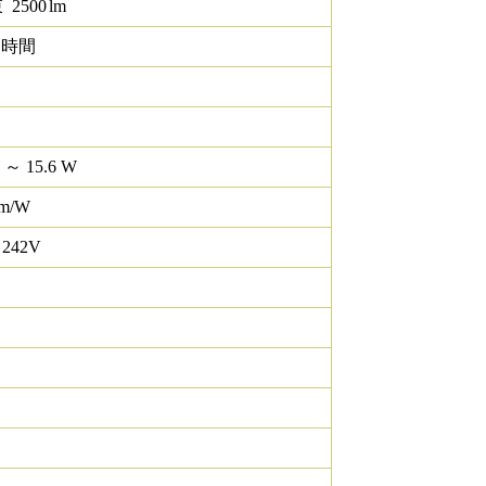
束
2500
lm
0 時間
 ～ 15.6 W
lm/W
 242V