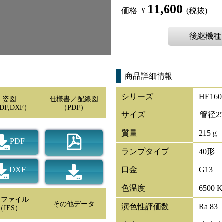
11,600
価格
¥
(税抜)
後継機種[L
商品詳細情報
シリーズ
HE160
姿図
仕様書／配線図
DF,DXF）
（PDF）
サイズ
管径
2
質量
215 g
PDF
ランプタイプ
40形
DXF
口金
G13
色温度
6500 
ESファイル
その他データ
演色性評価数
Ra 83
（IES）