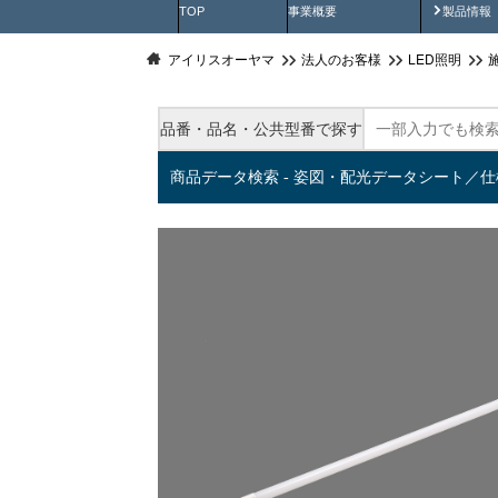
製品動
TOP
事業概要
製品情報
アイリスオーヤマ
法人のお客様
LED照明
品番・品名・公共型番で探す
商品データ検索 - 姿図・配光データシート／