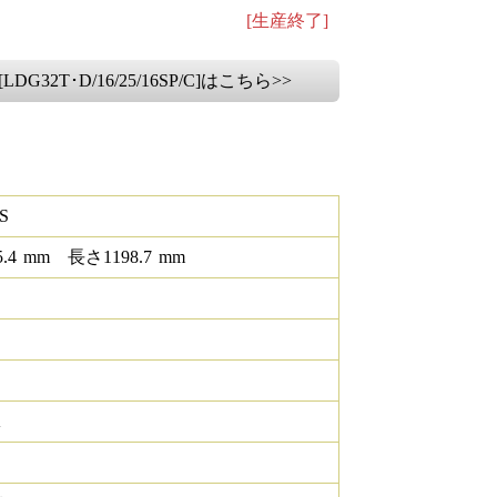
[生産終了]
DG32T･D/16/25/16SP/C]はこちら>>
S
5.4
mm
長さ
1198.7
mm
K