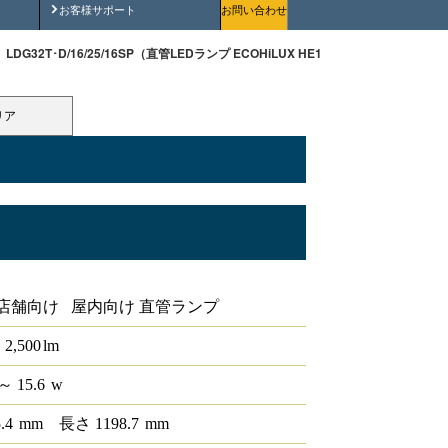
安全にご使用いただくために
お客様サポート
お問い合わせ
LDG32T･D/16/25/16SP（直管LEDランプ ECOHiLUX HE160S）
リア
HiLUX HE160S
店舗向け 屋内向け 直管ランプ
2,500
lm
～ 15.6
w
5.4
mm
長さ
1198.7
mm