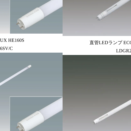
X HE160S
直管LEDランプ ECOH
16SV/C
LDGR2