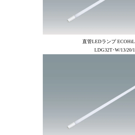
直管LEDランプ ECOHiLU
LDG32T･W/13/20/