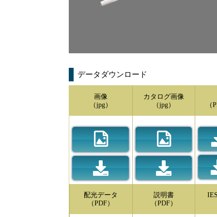
データダウンロード
画像
カタログ画像
（jpg）
（jpg）
（P
配光データ
説明書
I
（PDF）
（PDF）