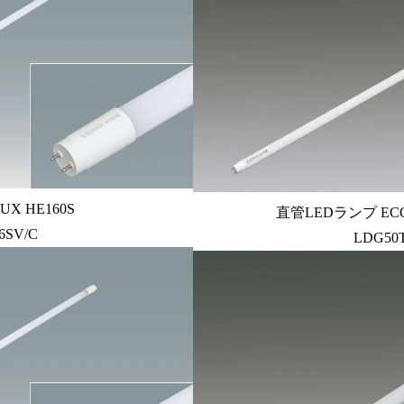
X HE160S
直管LEDランプ ECOH
16SV/C
LDG50T