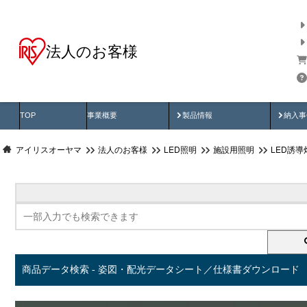
法人のお客様
商品データ検索
用途別から探す
納入
製品動画
納入
TOP
事業概要
製品情報
納入事
アイリスオーヤマ
法人のお客様
LED照明
施設用照明
LED誘導
商品データ検索 - 姿図・配光データシート／仕様書ダウンロード