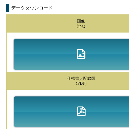
データダウンロード
画像
（jpg）
仕様書／配線図
（PDF）