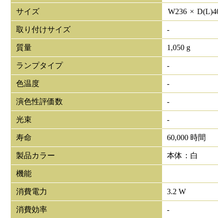
サイズ
W
236
×
D(L)
4
取り付けサイズ
-
質量
1,050 g
ランプタイプ
-
色温度
-
演色性評価数
-
光束
-
寿命
60,000 時間
製品カラー
本体：白
機能
消費電力
3.2 W
消費効率
-