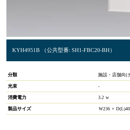
KYH4951B （公共型番: SH1-FBC20-BH）
LED誘導灯 壁埋込形B級BH形(20A形)片面灯
分類
施設・店舗向け
光束
-
消費電力
3.2
w
製品サイズ
W
236
×
D(L)
4