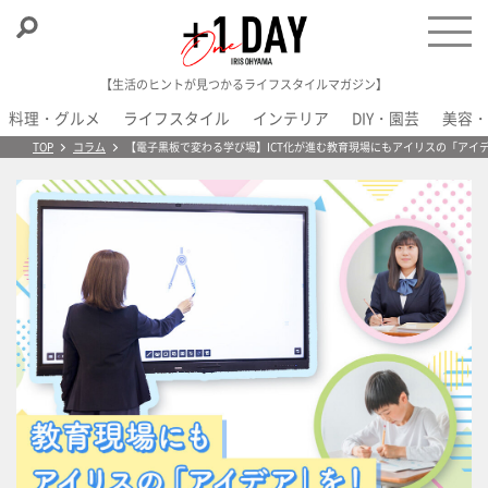
【生活のヒントが見つかるライフスタイルマガジン】
料理・グルメ
ライフスタイル
インテリア
DIY・園芸
美容・
＋1 Day
TOP
コラム
【電子黒板で変わる学び場】ICT化が進む教育現場にもアイリスの「アイ