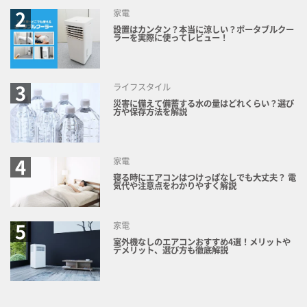
家電
設置はカンタン？本当に涼しい？ポータブルクー
ラーを実際に使ってレビュー！
ライフスタイル
災害に備えて備蓄する水の量はどれくらい？選び
方や保存方法を解説
家電
寝る時にエアコンはつけっぱなしでも大丈夫？ 電
気代や注意点をわかりやすく解説
家電
室外機なしのエアコンおすすめ4選！メリットや
デメリット、選び方も徹底解説