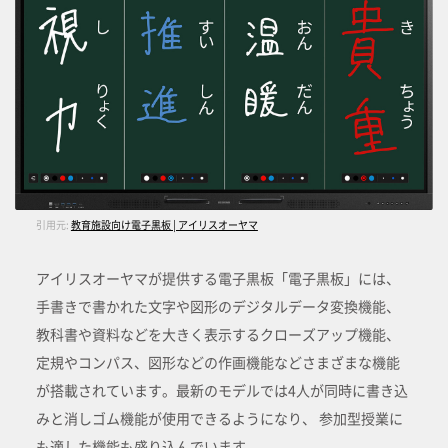
引用元:
教育施設向け電子黒板 | アイリスオーヤマ
アイリスオーヤマが提供する電子黒板「電子黒板」には、
手書きで書かれた文字や図形のデジタルデータ変換機能、
教科書や資料などを大きく表示するクローズアップ機能、
定規やコンパス、図形などの作画機能などさまざまな機能
が搭載されています。最新のモデルでは4人が同時に書き込
みと消しゴム機能が使用できるようになり、 参加型授業に
も適した機能も盛り込んでいます。