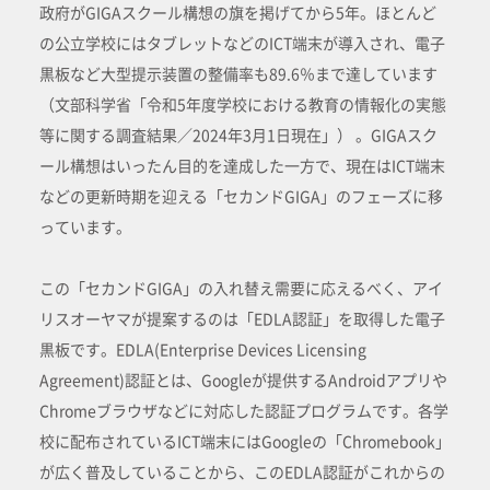
政府がGIGAスクール構想の旗を掲げてから5年。ほとんど
の公立学校にはタブレットなどのICT端末が導入され、電子
黒板など大型提示装置の整備率も89.6％まで達しています
（文部科学省「令和5年度学校における教育の情報化の実態
等に関する調査結果／2024年3月1日現在」） 。GIGAスク
ール構想はいったん目的を達成した一方で、現在はICT端末
などの更新時期を迎える「セカンドGIGA」のフェーズに移
っています。
この「セカンドGIGA」の入れ替え需要に応えるべく、アイ
リスオーヤマが提案するのは「EDLA認証」を取得した電子
黒板です。EDLA(Enterprise Devices Licensing
Agreement)認証とは、Googleが提供するAndroidアプリや
Chromeブラウザなどに対応した認証プログラムです。各学
校に配布されているICT端末にはGoogleの「Chromebook」
が広く普及していることから、このEDLA認証がこれからの