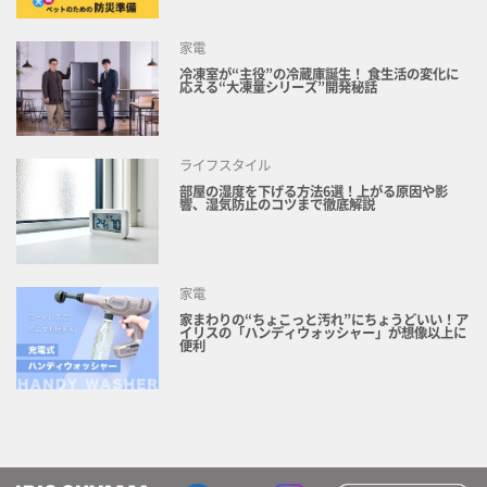
家電
冷凍室が“主役”の冷蔵庫誕生！ 食生活の変化に
応える“大凍量シリーズ”開発秘話
ライフスタイル
部屋の湿度を下げる方法6選！上がる原因や影
響、湿気防止のコツまで徹底解説
家電
家まわりの“ちょこっと汚れ”にちょうどいい！ア
イリスの「ハンディウォッシャー」が想像以上に
便利