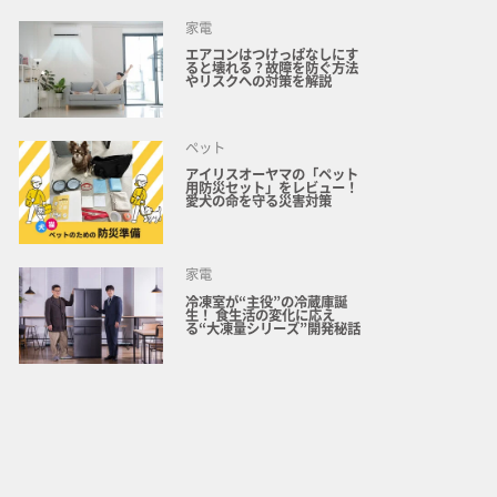
家電
エアコンはつけっぱなしにす
ると壊れる？故障を防ぐ方法
やリスクへの対策を解説
ペット
アイリスオーヤマの「ペット
用防災セット」をレビュー！
愛犬の命を守る災害対策
家電
冷凍室が“主役”の冷蔵庫誕
生！ 食生活の変化に応え
る“大凍量シリーズ”開発秘話