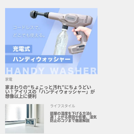
家電
家まわりの“ちょこっと汚れ”にちょうどい
い！アイリスの「ハンディウォッシャー」が
想像以上に便利
ライフスタイル
部屋の湿度を下げる方法6
選！上がる原因や影響、湿気
防止のコツまで徹底解説