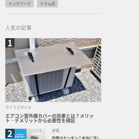
ドッグフード
ドラム式
人気の記事
ライフスタイル
エアコン室外機カバーの効果とは？メリッ
ト・デメリットから必要性を検証
家電
設置はカンタン？本当に涼し