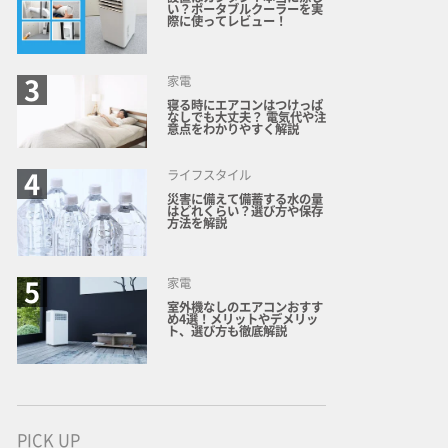
い？ポータブルクーラーを実
際に使ってレビュー！
家電
寝る時にエアコンはつけっぱ
なしでも大丈夫？ 電気代や注
意点をわかりやすく解説
ライフスタイル
災害に備えて備蓄する水の量
はどれくらい？選び方や保存
方法を解説
家電
室外機なしのエアコンおすす
め4選！メリットやデメリッ
ト、選び方も徹底解説
PICK UP