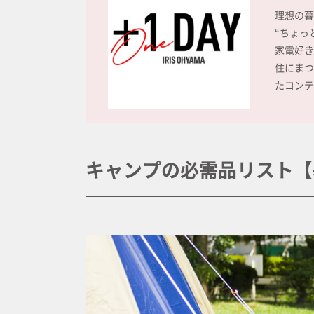
理想の暮
“ちょっ
家電好き
住にまつ
たコンテ
キャンプの必需品リスト【