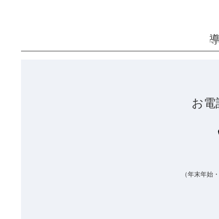
お電
（年末年始