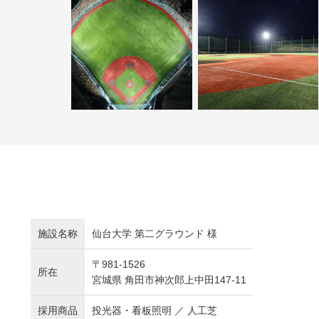
施設名称
仙台大学 第二グラウンド 様
〒981-1526
所在
宮城県 角田市神次郎上中田147-11
採用商品
投光器・看板照明 ／ 人工芝