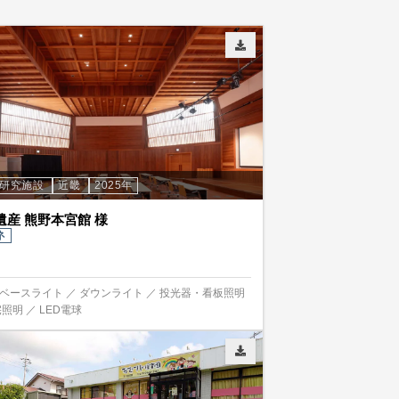
・研究施設
近畿
2025年
遺産 熊野本宮館 様
ネ
ベースライト ／ ダウンライト ／ 投光器・看板照明
照明 ／ LED電球