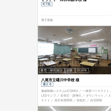
ICT化
電子黒板
教育・研究施設
近畿
2024年
八尾市立曙川中学校 様
省エネ
無線制御システムLiCONEX ／ 一体型ベースライト 
LEDランプ ／ 非常灯・誘導灯 ／ ダウンライト ／ 
ライト ／ 高天井用照明 ／ 防犯灯 ／ 住宅照明