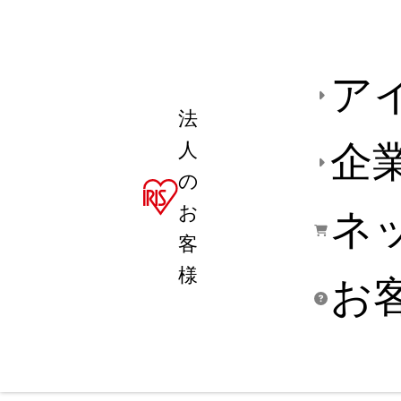
ア
法
人
企
の
お
ネ
客
様
お