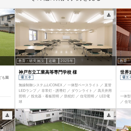
教育・研究施設
近畿
2025年
教育
神戸市立工業高等専門学校 様
世界
省エネ
省エ
ども園
無線制御システムLiCONEX ／ 一体型ベースライト ／ 直管
LEDランプ ／ 非常灯・誘導灯 ／ ダウンライト ／ 高天井用
照明 ／ 投光器・看板照明 ／ 防犯灯 ／ 住宅照明 ／ LED電
一体型
球
／ 住宅