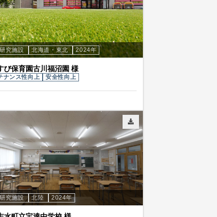
・研究施設
北海道・東北
2024年
すび保育園古川福沼園 様
テナンス性向上
安全性向上
・研究施設
北陸
2024年
志水町立宝達中学校 様