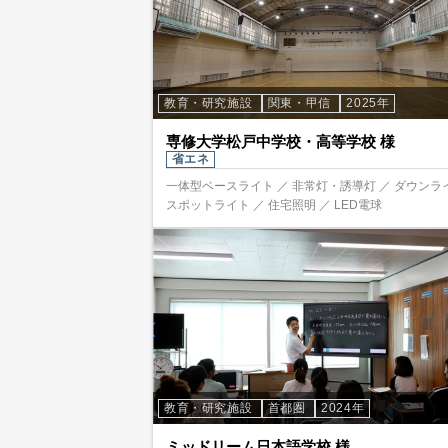
教育・研究施設
関東・甲信
2025年
専修大学松戸中学校・高等学校 様
省エネ
一体型ベースライト ／ 非常灯・誘導灯 ／ ダウンラ
スポットライト ／ 住宅照明 ／ LED電球
教育・研究施設
首都圏
2024年
ミッドリーム日本語学校 様