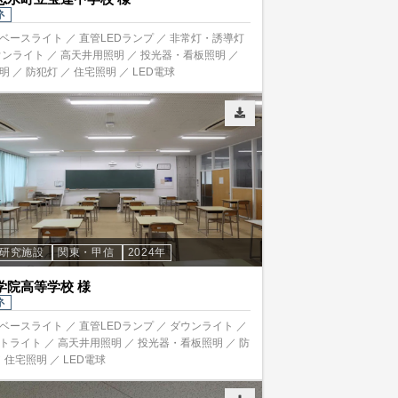
ネ
ベースライト ／ 直管LEDランプ ／ 非常灯・誘導灯
ウンライト ／ 高天井用照明 ／ 投光器・看板照明 ／
明 ／ 防犯灯 ／ 住宅照明 ／ LED電球
・研究施設
関東・甲信
2024年
学院高等学校 様
ネ
ベースライト ／ 直管LEDランプ ／ ダウンライト ／
トライト ／ 高天井用照明 ／ 投光器・看板照明 ／ 防
 住宅照明 ／ LED電球