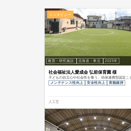
インタビュー
教育・研究施設
北海道・東北
2025年
社会福祉法人愛成会 弘前保育園 様
子どもの自立心や社会性を養う、幼保連携型認定こ
メンテナンス性向上
安全性向上
美観維持
人工芝