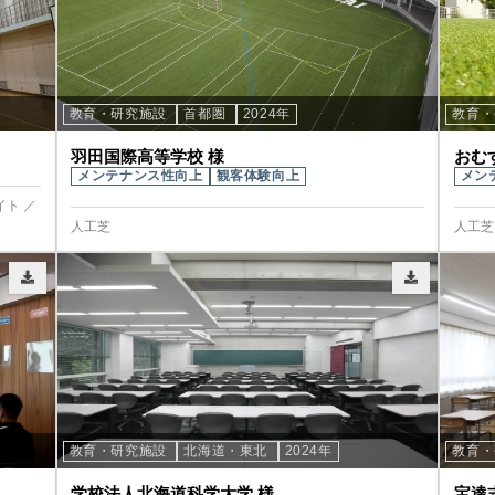
教育・研究施設
首都圏
2024年
教育
羽田国際高等学校 様
おむ
メンテナンス性向上
観客体験向上
メン
イト ／
人工芝
人工芝
教育・研究施設
北海道・東北
2024年
教育
学校法人北海道科学大学 様
宝達