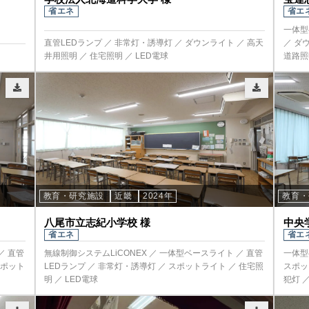
省エネ
省エ
一体型
直管LEDランプ ／ 非常灯・誘導灯 ／ ダウンライト ／ 高天
／ ダ
井用照明 ／ 住宅照明 ／ LED電球
道路照
教育・研究施設
近畿
2024年
教育
八尾市立志紀小学校 様
中央
省エネ
省エ
／ 直管
無線制御システムLiCONEX ／ 一体型ベースライト ／ 直管
一体型
スポット
LEDランプ ／ 非常灯・誘導灯 ／ スポットライト ／ 住宅照
スポッ
明 ／ LED電球
犯灯 ／