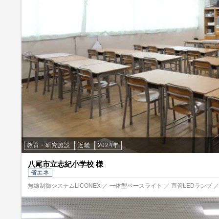
教育・研究施設
近畿
2024年
八尾市立志紀小学校 様
省エネ
無線制御システムLiCONEX ／ 一体型ベースライト ／ 直管LEDランプ ／