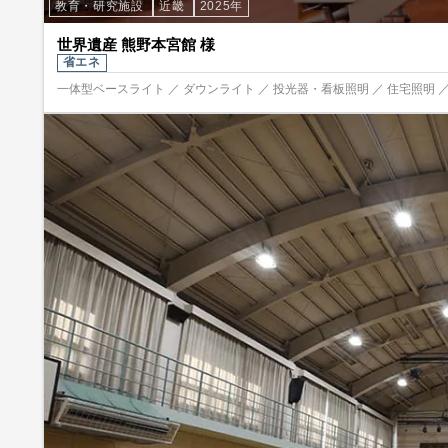
教育・研究施設
近畿
2025年
世界遺産 熊野本宮館 様
省エネ
一体型ベースライト ／ ダウンライト ／ 投光器・看板照明 ／ 住宅照明 ／