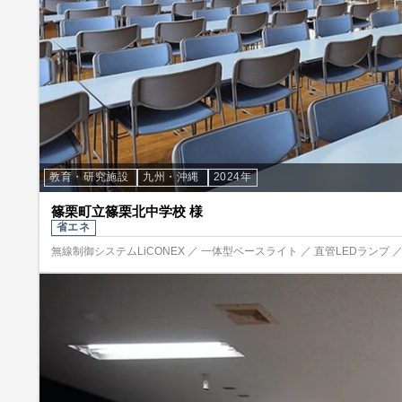
教育・研究施設
九州・沖縄
2024年
篠栗町立篠栗北中学校 様
省エネ
無線制御システムLiCONEX ／ 一体型ベースライト ／ 直管LEDランプ 