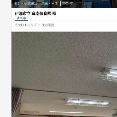
教育・研究施設
関東・甲信
2024年
伊那市立 竜南保育園 様
省エネ
直管LEDランプ ／ 住宅照明