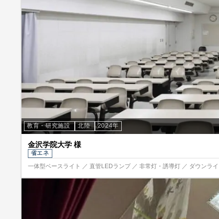
教育・研究施設
北陸
2024年
金沢学院大学 様
省エネ
一体型ベースライト ／ 直管LEDランプ ／ 非常灯・誘導灯 ／ ダウンライト