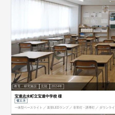
教育・研究施設
北陸
2024年
宝達志水町立宝達中学校 様
省エネ
一体型ベースライト ／ 直管LEDランプ ／ 非常灯・誘導灯 ／ ダウンライト