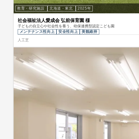
教育・研究施設
北海道・東北
2025年
社会福祉法人愛成会 弘前保育園 様
子どもの自立心や社会性を養う、幼保連携型認定こども園
メンテナンス性向上
安全性向上
美観維持
人工芝