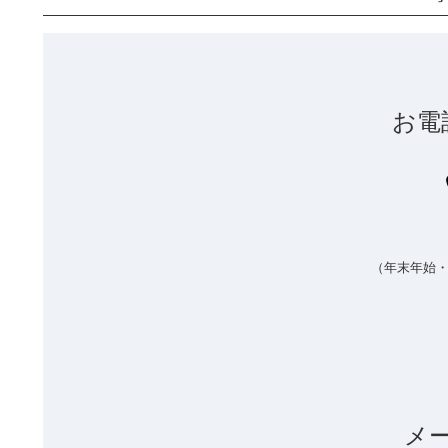
お電
（年末年始
メ