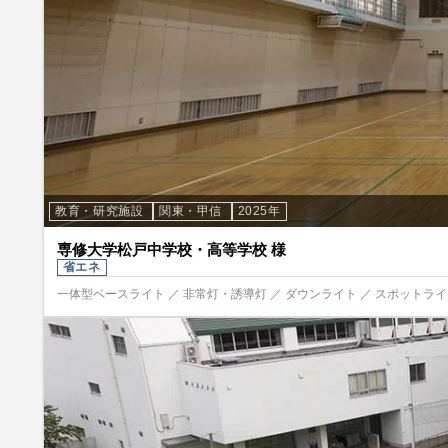
教育・研究施設
関東・甲信
2025年
専修大学松戸中学校・高等学校 様
省エネ
一体型ベースライト ／ 非常灯・誘導灯 ／ ダウンライト ／ スポットライト