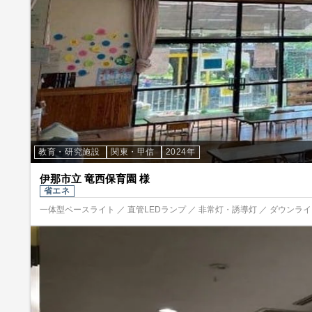
教育・研究施設
関東・甲信
2024年
伊那市立 竜西保育園 様
省エネ
一体型ベースライト ／ 直管LEDランプ ／ 非常灯・誘導灯 ／ ダウンライト