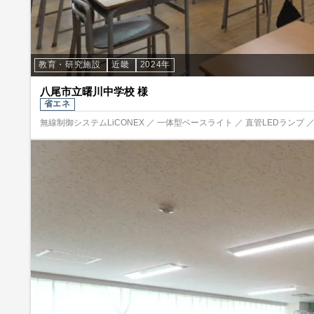
教育・研究施設
近畿
2024年
八尾市立曙川中学校 様
省エネ
無線制御システムLiCONEX ／ 一体型ベースライト ／ 直管LEDランプ 