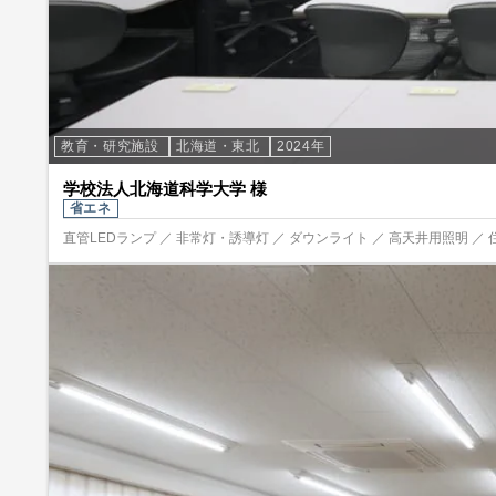
教育・研究施設
北海道・東北
2024年
学校法人北海道科学大学 様
省エネ
直管LEDランプ ／ 非常灯・誘導灯 ／ ダウンライト ／ 高天井用照明 ／ 住