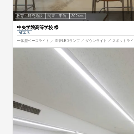
教育・研究施設
関東・甲信
2024年
中央学院高等学校 様
省エネ
一体型ベースライト ／ 直管LEDランプ ／ ダウンライト ／ スポットライト