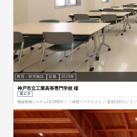
教育・研究施設
近畿
2025年
神戸市立工業高等専門学校 様
省エネ
無線制御システムLiCONEX ／ 一体型ベースライト ／ 直管LEDランプ 