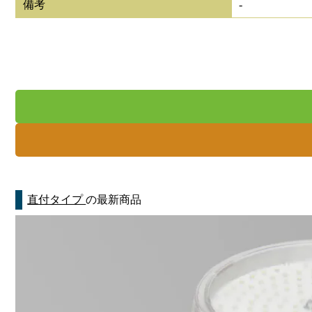
備考
-
直付タイプ
の最新商品