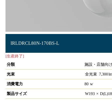
IRLDRCL80N-170BS-L
[生産終了]
高天井用LED照明 直付広配光タイプ
分類
施設・店舗向け
光束
全光束
7,300
l
消費電力
80
w
製品サイズ
W
193
×
D(L)
1