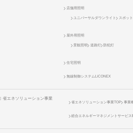
店舗用照明
ユニバーサルダウンライト
スポット
屋外用照明
景観照明
道路灯
防犯灯
住宅照明
無線制御システム
LiCONEX
省エネソリューション事業
省エネソリューション事業TOP
事業
総合エネルギーマネジメントサービスENE