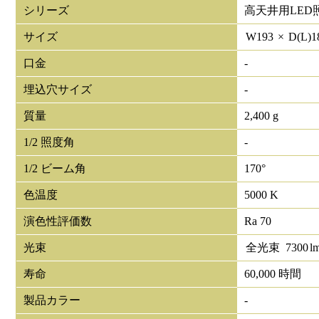
シリーズ
高天井用LED
サイズ
W
193
×
D(L)
1
口金
-
埋込穴サイズ
-
質量
2,400 g
1/2 照度角
-
1/2 ビーム角
170°
色温度
5000 K
演色性評価数
Ra 70
光束
全光束
7300
l
寿命
60,000 時間
製品カラー
-