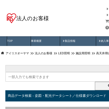
法人のお客様
商品データ検索
用途別から探す
納入
製品動画
納入
TOP
事業概要
製品情報
納入事
アイリスオーヤマ
法人のお客様
LED照明
施設用照明
高天井用
商品データ検索 - 姿図・配光データシート／仕様書ダウンロード