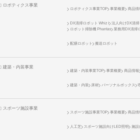
ロボティクス事業
ロボティクス事業TOP
事業概要
商品情
DX清掃ロボット Whiz i
法人向けDX清掃
ロボット掃除機 Phantas
業務用DX清掃ロ
配膳ロボット
搬送ロボット
建築・内装事業
建築・内装事業TOP
事業概要
商品情報
建築・内装
床材
パーソナルボックス
スポーツ施設事業
スポーツ施設事業TOP
事業概要
商品情
人工芝
スポーツ施設向け
LED照明
施設