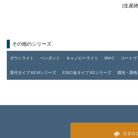
[生産
その他のシリーズ
ダウンライト
ペンダント
キャノピーライト
HW-C
コートヴ
直付タイプ RZ-Rシリーズ
E39口金タイプ RZシリーズ
調光・調色 
カタロ