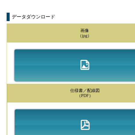
データダウンロード
画像
（jpg）
仕様書／配線図
（PDF）