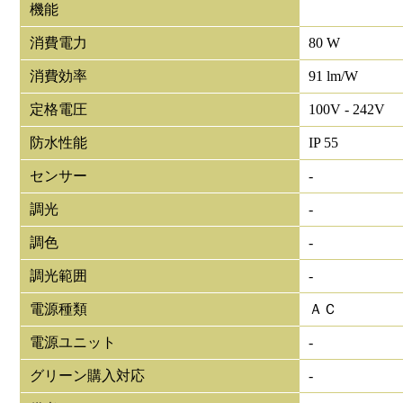
機能
消費電力
80 W
消費効率
91 lm/W
定格電圧
100V - 242V
防水性能
IP 55
センサー
-
調光
-
調色
-
調光範囲
-
電源種類
ＡＣ
電源ユニット
-
グリーン購入対応
-