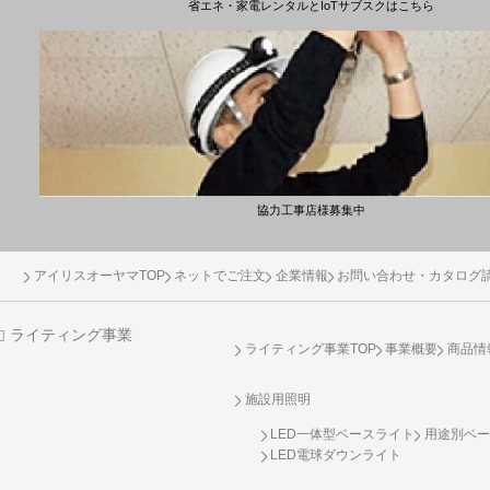
省エネ・家電レンタルとIoTサブスクはこちら
協力工事店様募集中
アイリスオーヤマTOP
ネットでご注文
企業情報
お問い合わせ・カタログ
ライティング事業
ライティング事業TOP
事業概要
商品情
施設用照明
LED一体型ベースライト
用途別ベー
LED電球ダウンライト