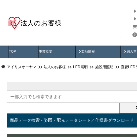
法人のお客様
商品データ検索
用途別から探す
納入
製品動画
納入
TOP
事業概要
製品情報
納入事
アイリスオーヤマ
法人のお客様
LED照明
施設用照明
直管LED
商品データ検索 - 姿図・配光データシート／仕様書ダウンロード