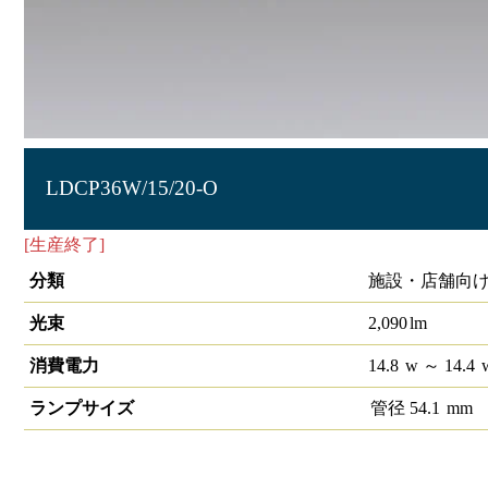
LDCP36W/15/20-O
[生産終了]
コンパクト蛍光灯LED代替ランプ（電源外付）3
分類
施設・店舗向け
光束
2,090
lm
消費電力
14.8
w
～ 14.4
ランプサイズ
管径
54.1
mm