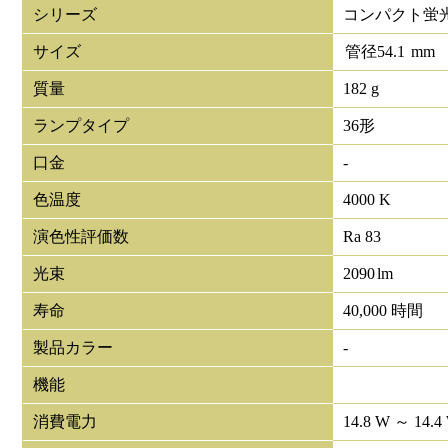
シリーズ
コンパクト蛍
サイズ
管径
54.1
mm
質量
182 g
ランプタイプ
36形
口金
-
色温度
4000 K
演色性評価数
Ra 83
光束
2090
lm
寿命
40,000 時間
製品カラー
-
機能
消費電力
14.8 W ～ 14.4