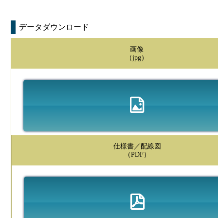
データダウンロード
画像
（jpg）
仕様書／配線図
（PDF）