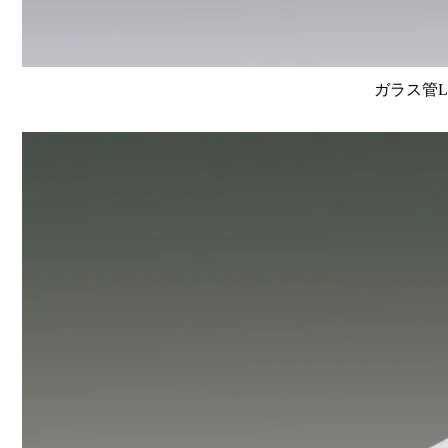
ガラス管L