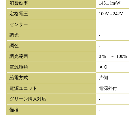
消費効率
145.1 lm/W
定格電圧
100V - 242V
センサー
-
調光
-
調色
-
調光範囲
0 % ～ 100%
電源種類
ＡＣ
給電方式
片側
電源ユニット
電源外付
グリーン購入対応
-
備考
-