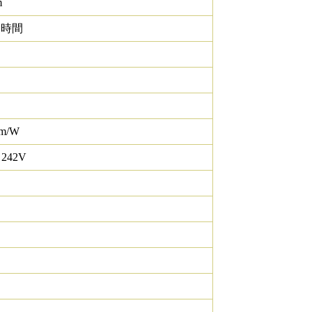
m
0 時間
lm/W
 242V