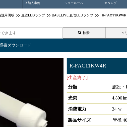
画
納入事例動画
納入事例
ショールーム
カタログ
R-FAC11KW4
施設用照明
直管LEDランプ
BASELINE 直管LEDランプ
検索
ク
仕様書ダウンロード
R-FAC11KW4R
[生産終了]
直管形LEDﾗﾝﾌﾟ
分類
施設・
光束
4,800
l
消費電力
34
w
製品サイズ
管径
4