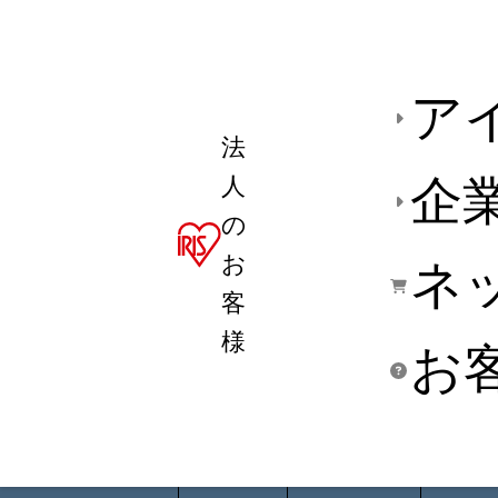
ア
法
人
企
の
お
ネ
客
様
お
商品デ
用途別