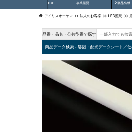
製品動
TOP
事業概要
製品情報
アイリスオーヤマ
法人のお客様
LED照明
品番・品名・公共型番で探す
商品データ検索 - 姿図・配光データシート／