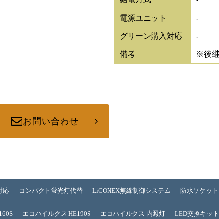
電源ユニット
-
グリーン購入対応
-
備考
※後
お問い合わせ
対応
コンパクト蛍光灯代替
LiCONEX無線制御システム
防水ソケット
60S
エコハイルクス HE190S
エコハイルクス 内照灯
LED交換キッ