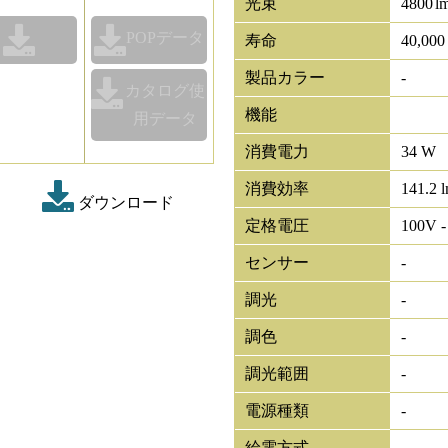
光束
4800
l
POPデータ
寿命
40,00
製品カラー
-
カタログ使
機能
用データ
消費電力
34 W
消費効率
141.2 
ダウンロード
定格電圧
100V -
センサー
-
調光
-
調色
-
調光範囲
-
電源種類
-
給電方式
-