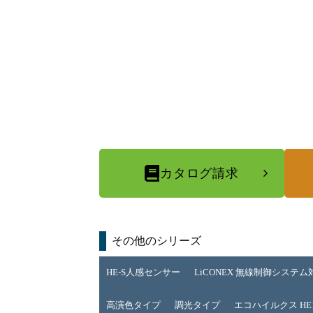
カタログ請求
その他のシリーズ
HE-S人感センサー
LiCONEX 無線制御システム
高演色タイプ
調光タイプ
エコハイルクス HE1