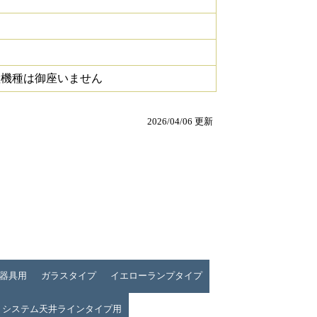
継機種は御座いません
2026/04/06 更新
器具用
ガラスタイプ
イエローランプタイプ
ト システム天井ラインタイプ用