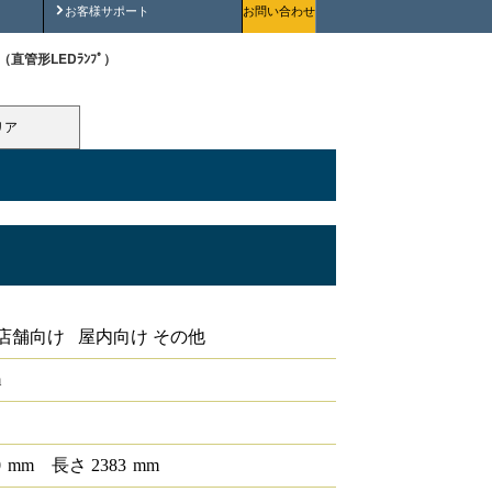
安全にご使用いただくために
お客様サポート
お問い合わせ
R（直管形LEDﾗﾝﾌﾟ）
リア
店舗向け 屋内向け その他
m
0
mm
長さ
2383
mm