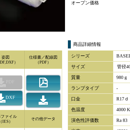
オープン価格
商品詳細情報
シリーズ
BAS
姿図
仕様書／配線図
DF,DXF）
（PDF）
サイズ
管径
4
質量
980 g
PDF
ランプタイプ
-
DXF
口金
R17ｄ
色温度
4000 
ESファイル
その他データ
演色性評価数
Ra 83
（IES）