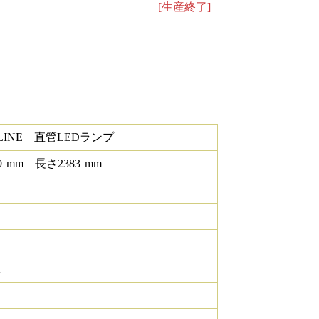
[生産終了]
ELINE 直管LEDランプ
0
mm
長さ
2383
mm
K