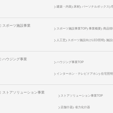
建築・内装
床材
パーソナルボックス
スポーツ施設事業
スポーツ施設事業TOP
事業概要
商品情
人工芝
スポーツ施設向け
LED照明
施設
ハウジング事業
ハウジング事業TOP
インターホン・テレビドアホン
住宅照
ストアソリューション事業
ストアソリューション事業TOP
店舗什器
省力化什器