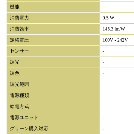
機能
消費電力
9.5 W
消費効率
145.3 lm/W
定格電圧
100V - 242V
センサー
-
調光
-
調色
-
調光範囲
-
電源種類
-
給電方式
-
電源ユニット
-
グリーン購入対応
-