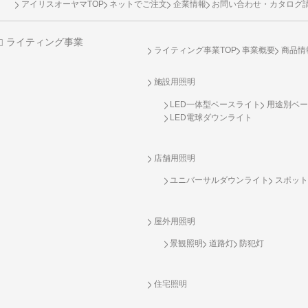
アイリスオーヤマTOP
ネットでご注文
企業情報
お問い合わせ・カタログ
ライティング事業
ライティング事業TOP
事業概要
商品情
施設用照明
LED一体型ベースライト
用途別ベー
LED電球ダウンライト
店舗用照明
ユニバーサルダウンライト
スポット
屋外用照明
景観照明
道路灯
防犯灯
住宅照明