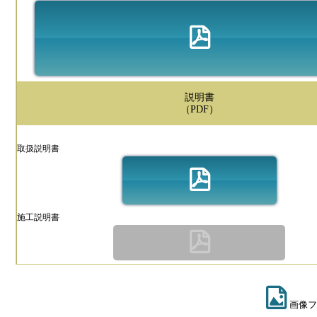
説明書
（PDF）
取扱説明書
施工説明書
画像フ