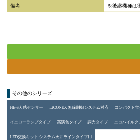
備考
※後継機種は
その他のシリーズ
HE-S人感センサー
LiCONEX 無線制御システム対応
コンパクト蛍
イエローランプタイプ
高演色タイプ
調光タイプ
エコハイルクス 
LED交換キット システム天井ラインタイプ用