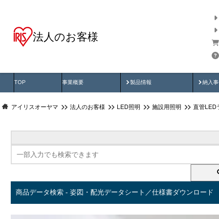
法人のお客様
商品データ検索
用途別から探す
納入
製品動画
納入
TOP
事業概要
製品情報
納入事
アイリスオーヤマ
法人のお客様
LED照明
施設用照明
直管LED
商品データ検索 - 姿図・配光データシート／仕様書ダウンロード