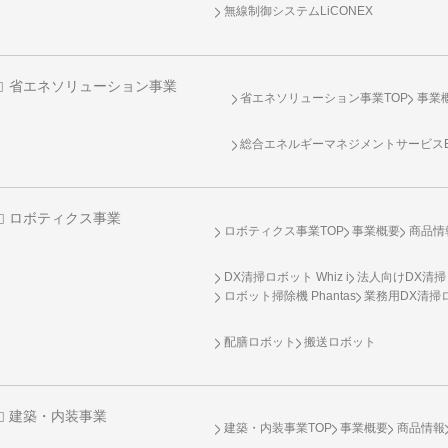
無線制御システム
LiCONEX
省エネソリューション事業
省エネソリューション事業TOP
事業
総合エネルギーマネジメントサービスENE
ロボティクス事業
ロボティクス事業TOP
事業概要
商品情
DX清掃ロボット Whiz i
法人向けDX清掃
ロボット掃除機 Phantas
業務用DX清掃ロ
配膳ロボット
搬送ロボット
建築・内装事業
建築・内装事業TOP
事業概要
商品情報