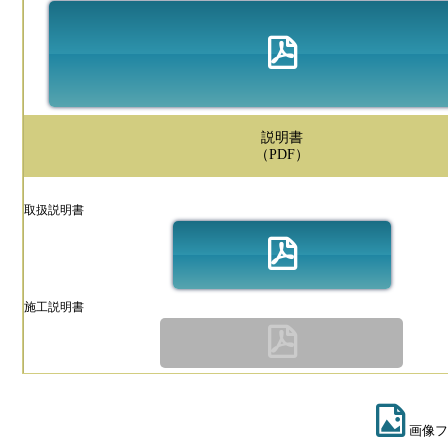
説明書
（PDF）
取扱説明書
施工説明書
画像フ