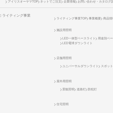
アイリスオーヤマTOP
ネットでご注文
企業情報
お問い合わせ・カタログ
ライティング事業
ライティング事業TOP
事業概要
商品情
施設用照明
LED一体型ベースライト
用途別ベー
LED電球ダウンライト
店舗用照明
ユニバーサルダウンライト
スポット
屋外用照明
景観照明
道路灯
防犯灯
住宅照明