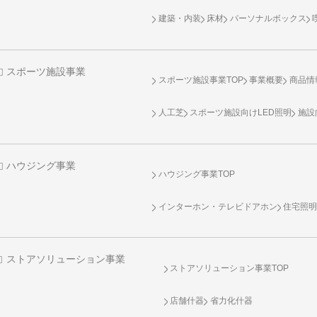
建築・内装
床材
パーソナルボックス
スポーツ施設事業
スポーツ施設事業TOP
事業概要
商品情
人工芝
スポーツ施設向け
LED照明
施設
ハウジング事業
ハウジング事業TOP
インターホン・テレビドアホン
住宅照
ストアソリューション事業
ストアソリューション事業TOP
店舗什器
省力化什器