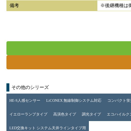
備考
※後継機種は
その他のシリーズ
HE-S人感センサー
LiCONEX 無線制御システム対応
コンパクト蛍
イエローランプタイプ
高演色タイプ
調光タイプ
エコハイルクス 
LED交換キット システム天井ラインタイプ用