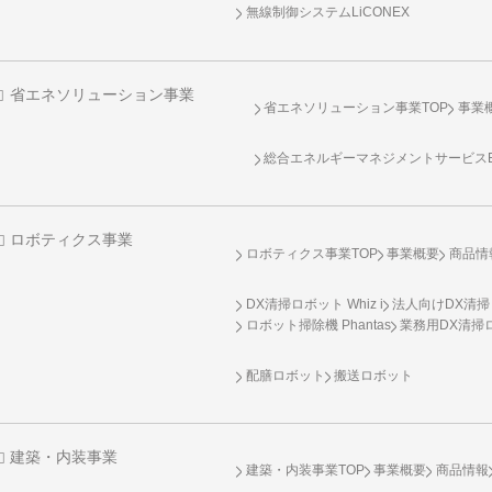
無線制御システム
LiCONEX
省エネソリューション事業
省エネソリューション事業TOP
事業
総合エネルギーマネジメントサービスENE
ロボティクス事業
ロボティクス事業TOP
事業概要
商品情
DX清掃ロボット Whiz i
法人向けDX清掃
ロボット掃除機 Phantas
業務用DX清掃ロ
配膳ロボット
搬送ロボット
建築・内装事業
建築・内装事業TOP
事業概要
商品情報