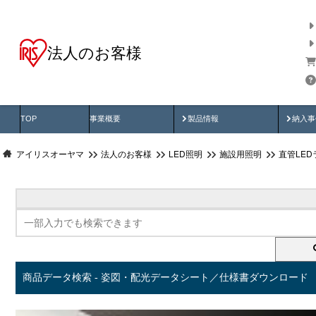
法人のお客様
商品データ検索
用途別から探す
納入
製品動画
納入
TOP
事業概要
製品情報
納入事
アイリスオーヤマ
法人のお客様
LED照明
施設用照明
直管LED
商品データ検索 - 姿図・配光データシート／仕様書ダウンロード