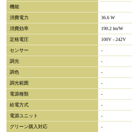
機能
消費電力
36.6 W
消費効率
190.2 lm/W
定格電圧
100V - 242V
センサー
-
調光
-
調色
-
調光範囲
-
電源種類
-
給電方式
-
電源ユニット
-
グリーン購入対応
-