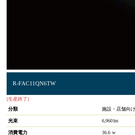
R-FAC11QN6TW
[生産終了]
直管形LEDﾗﾝﾌﾟ
分類
施設・店舗向け
光束
6,960
lm
消費電力
36.6
w