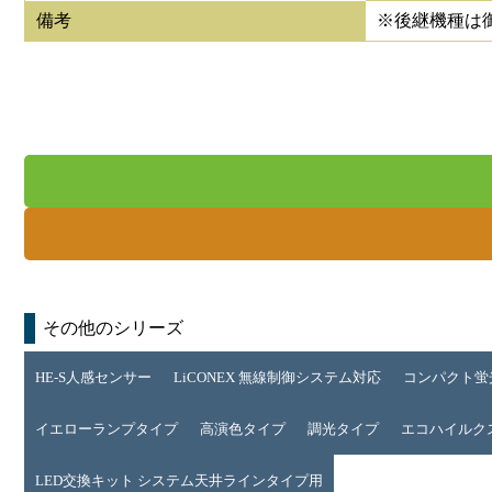
備考
※後継機種は
その他のシリーズ
HE-S人感センサー
LiCONEX 無線制御システム対応
コンパクト蛍
イエローランプタイプ
高演色タイプ
調光タイプ
エコハイルクス 
LED交換キット システム天井ラインタイプ用