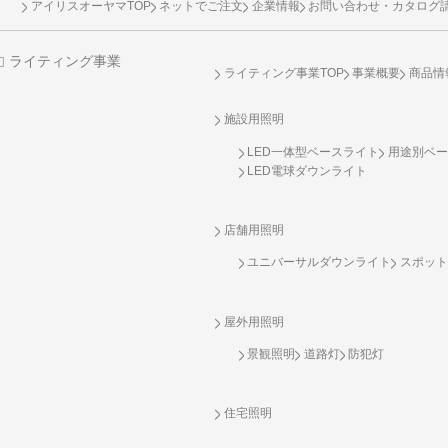
アイリスオーヤマTOP
ネットでご注文
企業情報
お問い合わせ・カタログ
ライティング事業
ライティング事業TOP
事業概要
商品情
施設用照明
LED一体型ベースライト
用途別ベー
LED電球ダウンライト
店舗用照明
ユニバーサルダウンライト
スポット
屋外用照明
景観照明
道路灯
防犯灯
住宅照明