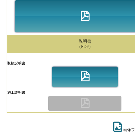
説明書
（PDF）
取扱説明書
施工説明書
画像フ