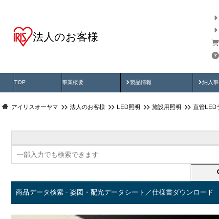
法人のお客様
商品データ検索
用途別から探す
納入
製品動画
納入
TOP
事業概要
製品情報
納入事
アイリスオーヤマ
法人のお客様
LED照明
施設用照明
直管LED
商品データ検索 - 姿図・配光データシート／仕様書ダウンロード