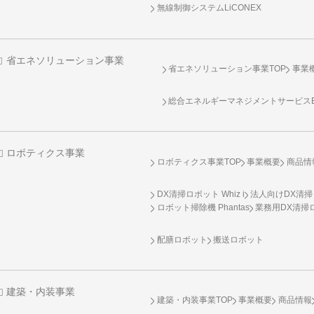
無線制御システム
LiCONEX
省エネソリューション事業
省エネソリューション事業TOP
事業
総合エネルギーマネジメントサービスENE
ロボティクス事業
ロボティクス事業TOP
事業概要
商品情
DX清掃ロボット Whiz i
法人向けDX清掃
ロボット掃除機 Phantas
業務用DX清掃ロ
配膳ロボット
搬送ロボット
建築・内装事業
建築・内装事業TOP
事業概要
商品情報