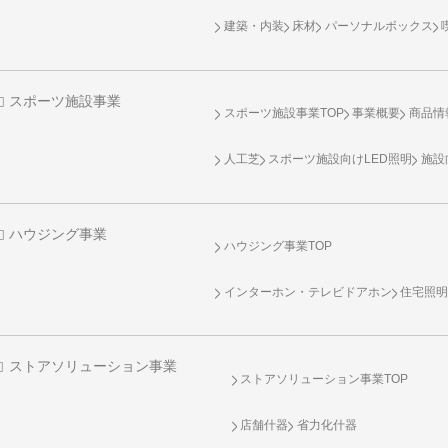
建築・内装
床材
パーソナルボックス
スポーツ施設事業
スポーツ施設事業TOP
事業概要
商品情
人工芝
スポーツ施設向け
LED照明
施設
ハウジング事業
ハウジング事業TOP
インターホン・テレビドアホン
住宅照
ストアソリューション事業
ストアソリューション事業TOP
店舗什器
省力化什器