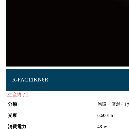
R-FAC11KN6R
[生産終了]
直管形LEDﾗﾝﾌﾟ
分類
施設・店舗向け
光束
6,600
lm
消費電力
48
w