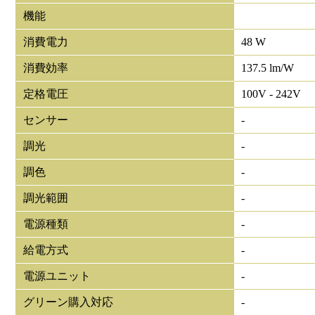
機能
消費電力
48 W
消費効率
137.5 lm/W
定格電圧
100V - 242V
センサー
-
調光
-
調色
-
調光範囲
-
電源種類
-
給電方式
-
電源ユニット
-
グリーン購入対応
-