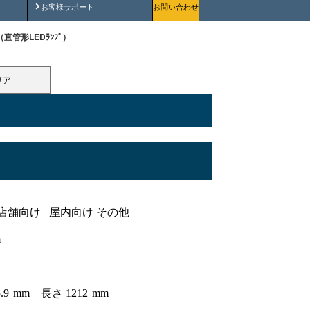
安全にご使用いただくために
お客様サポート
お問い合わせ
R（直管形LEDﾗﾝﾌﾟ）
リア
店舗向け 屋内向け その他
m
5.9
mm
長さ
1212
mm