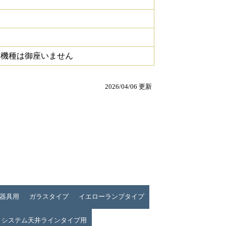
継機種は御座いません
2026/04/06 更新
器具用
ガラスタイプ
イエローランプタイプ
ト システム天井ラインタイプ用