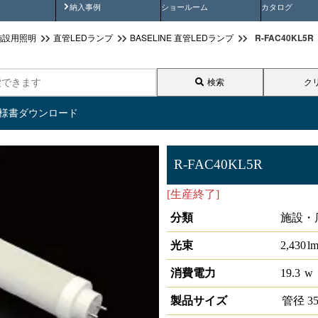
画
納入事例動画
納入事例
ショールーム
カタログ
R-FAC40KL5
施設用照明
直管LEDランプ
BASELINE 直管LEDランプ
検索
ク
仕様書ダウンロード
R-FAC40KL5R
[生産終了]
直管形LEDﾗﾝﾌﾟ
分類
施設・
光束
2,430
l
消費電力
19.3
w
製品サイズ
管径
3