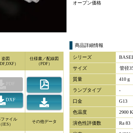
オープン価格
商品詳細情報
シリーズ
BAS
姿図
仕様書／配線図
DF,DXF）
（PDF）
サイズ
管径
3
質量
410 g
PDF
ランプタイプ
-
DXF
口金
G13
色温度
2900 
ESファイル
その他データ
演色性評価数
Ra 83
（IES）