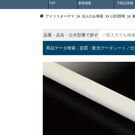
製品動
TOP
事業概要
製品情報
アイリスオーヤマ
法人のお客様
LED照明
品番・品名・公共型番で探す
商品データ検索 - 姿図・配光データシート／