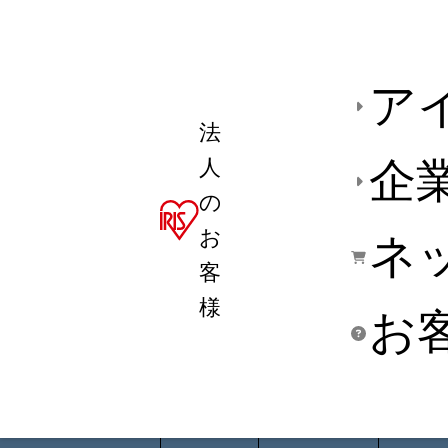
ア
法
人
企
の
お
ネ
客
様
お
商品デ
用途別