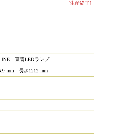
[生産終了]
ELINE 直管LEDランプ
5.9
mm
長さ
1212
mm
K