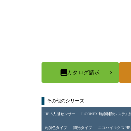
カタログ請求
その他のシリーズ
HE-S人感センサー
LiCONEX 無線制御システム
高演色タイプ
調光タイプ
エコハイルクス HE1