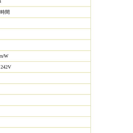
m
0 時間
lm/W
 242V