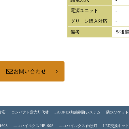
電源ユニット
-
グリーン購入対応
-
備考
※後
お問い合わせ
対応
コンパクト蛍光灯代替
LiCONEX無線制御システム
防水ソケット
60S
エコハイルクス HE190S
エコハイルクス 内照灯
LED交換キッ