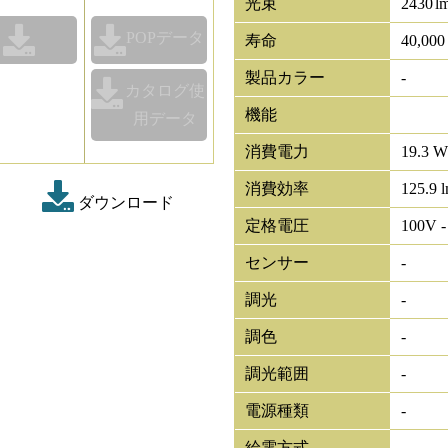
光束
2430
l
POPデータ
寿命
40,00
製品カラー
-
カタログ使
機能
用データ
消費電力
19.3 W
消費効率
125.9 
ダウンロード
定格電圧
100V -
センサー
-
調光
-
調色
-
調光範囲
-
電源種類
-
給電方式
-