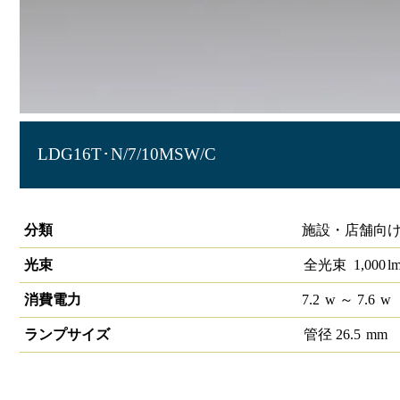
LDG16T･N/7/10MSW/C
直管LEDランプ ECOHiLUX HEーS人感センサー 低照度_待機
分類
施設・店舗向け
光束
全光束
1,000
l
消費電力
7.2
w
～ 7.6
w
ランプサイズ
管径
26.5
mm