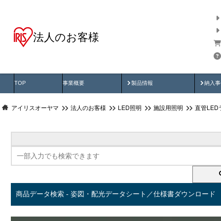
法人のお客様
商品データ検索
用途別から探す
納入
製品動画
納入
TOP
事業概要
製品情報
納入事
アイリスオーヤマ
法人のお客様
LED照明
施設用照明
直管LED
商品データ検索 - 姿図・配光データシート／仕様書ダウンロード