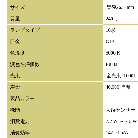
サイズ
管径
26.5
mm
質量
240 g
ランプタイプ
16形
口金
G13
色温度
5000 K
演色性評価数
Ra 83
光束
全光束
1000
l
寿命
40,000 時間
製品カラー
-
機能
人感センサー
消費電力
7.2 W ～ 7.6 W
消費効率
142.9 lm/W