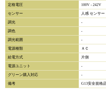
定格電圧
100V - 242V
センサー
人感 センサー
調光
-
調色
-
調光範囲
-
電源種類
ＡＣ
給電方式
片側
電源ユニット
-
グリーン購入対応
-
備考
G13安全規格