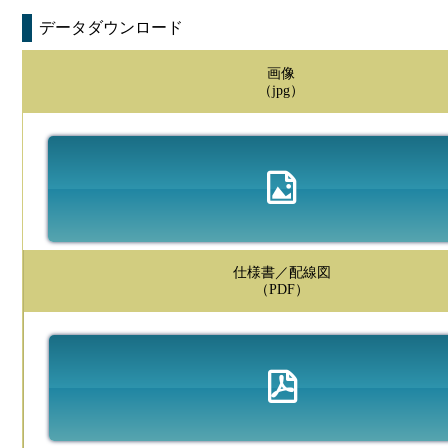
データダウンロード
画像
（jpg）
仕様書／配線図
（PDF）