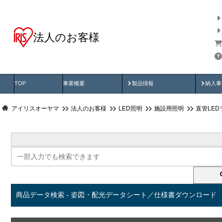
法人のお客様
商品データ検索
用途別から探す
納入
製品動画
納入
TOP
事業概要
製品情報
納入事
アイリスオーヤマ
法人のお客様
LED照明
施設用照明
直管LED
商品データ検索 - 姿図・配光データシート／仕様書ダウンロード