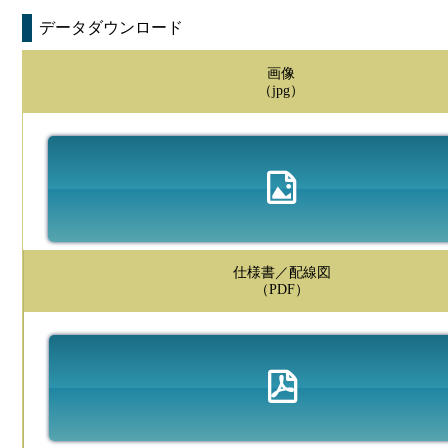
データダウンロード
画像
（jpg）
仕様書／配線図
（PDF）