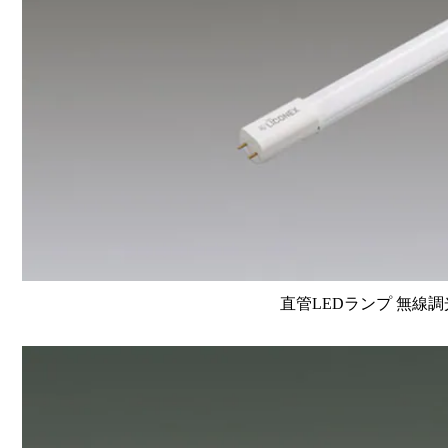
直管LEDランプ 無線調