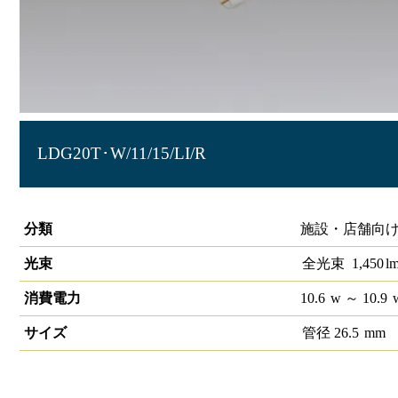
LDG20T･W/11/15/LI/R
直管LEDランプ 無線調光対応 20形 LiCONEX （両側給電）
分類
施設・店舗向け
光束
全光束
1,450
l
消費電力
10.6
w
～ 10.9
サイズ
管径
26.5
mm