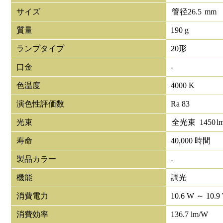
サイズ
管径
26.5
mm
質量
190 g
ランプタイプ
20形
口金
-
色温度
4000 K
演色性評価数
Ra 83
光束
全光束
1450
l
寿命
40,000 時間
製品カラー
-
機能
調光
消費電力
10.6 W ～ 10.9
消費効率
136.7 lm/W