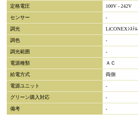
定格電圧
100V - 242V
センサー
-
調光
LiCONEXｼｽﾃ
調色
-
調光範囲
-
電源種類
ＡＣ
給電方式
両側
電源ユニット
-
グリーン購入対応
-
備考
-