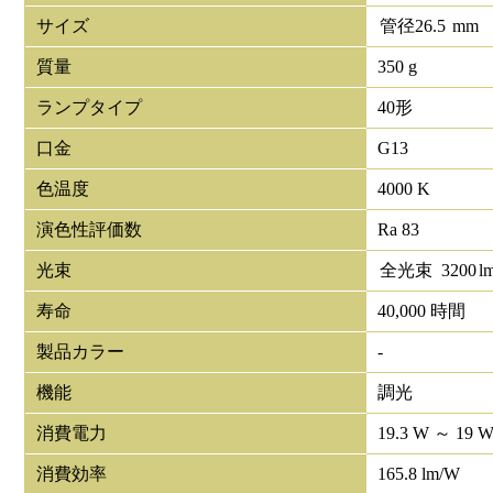
サイズ
管径
26.5
mm
質量
350 g
ランプタイプ
40形
口金
G13
色温度
4000 K
演色性評価数
Ra 83
光束
全光束
3200
l
寿命
40,000 時間
製品カラー
-
機能
調光
消費電力
19.3 W ～ 19 
消費効率
165.8 lm/W