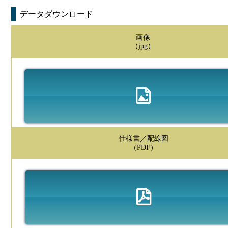
データダウンロード
画像
（jpg）
仕様書／配線図
（PDF）