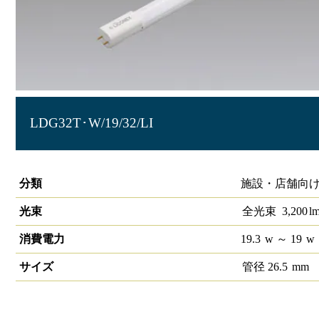
LDG32T･W/19/32/LI
直管LEDランプ 無線調光対応 32形 LiCONEX高効率タイ
分類
施設・店舗向け
光束
全光束
3,200
l
消費電力
19.3
w
～ 19
w
サイズ
管径
26.5
mm