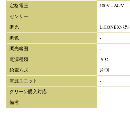
定格電圧
100V - 242V
センサー
-
調光
LiCONEXｼｽﾃ
調色
-
調光範囲
-
電源種類
ＡＣ
給電方式
片側
電源ユニット
-
グリーン購入対応
-
備考
-