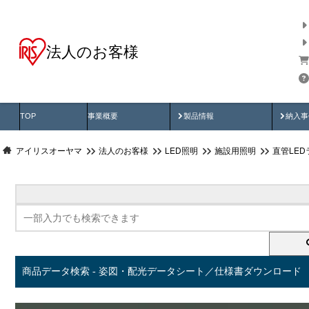
法人のお客様
商品データ検索
用途別から探す
納入
製品動画
納入
TOP
事業概要
製品情報
納入事
アイリスオーヤマ
法人のお客様
LED照明
施設用照明
直管LED
商品データ検索 - 姿図・配光データシート／仕様書ダウンロード