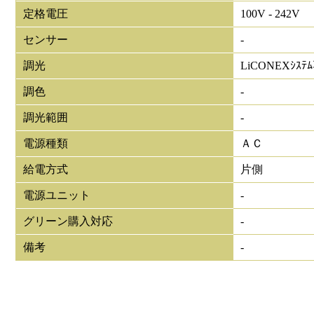
定格電圧
100V - 242V
センサー
-
調光
LiCONEXｼｽﾃ
調色
-
調光範囲
-
電源種類
ＡＣ
給電方式
片側
電源ユニット
-
グリーン購入対応
-
備考
-