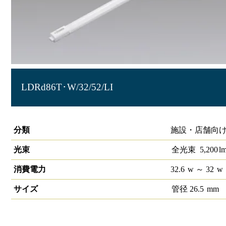
LDRd86T･W/32/52/LI
直管LEDランプ 無線調光対応 86形 LiCONEX高効率タイ
分類
施設・店舗向け
光束
全光束
5,200
l
消費電力
32.6
w
～ 32
w
サイズ
管径
26.5
mm