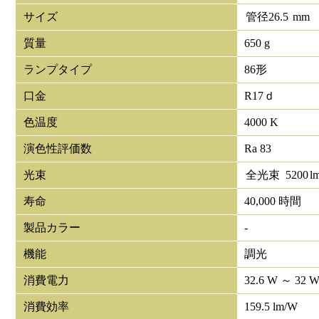
サイズ
管径
26.5
mm
質量
650 g
ランプタイプ
86形
口金
R17ｄ
色温度
4000 K
演色性評価数
Ra 83
光束
全光束
5200
l
寿命
40,000 時間
製品カラー
-
機能
調光
消費電力
32.6 W ～ 32 
消費効率
159.5 lm/W