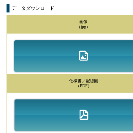
データダウンロード
画像
（jpg）
仕様書／配線図
（PDF）