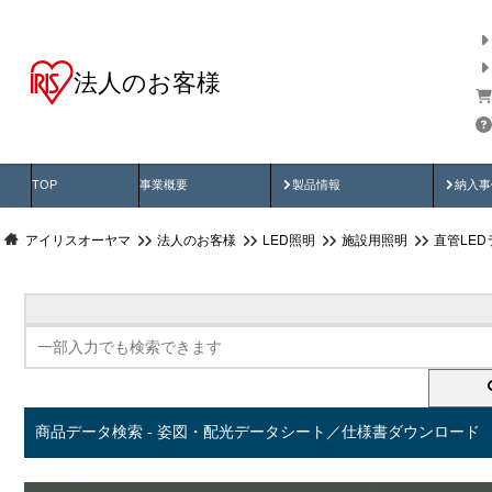
法人のお客様
商品データ検索
用途別から探す
納入
製品動画
納入
TOP
事業概要
製品情報
納入事
アイリスオーヤマ
法人のお客様
LED照明
施設用照明
直管LED
商品データ検索 - 姿図・配光データシート／仕様書ダウンロード