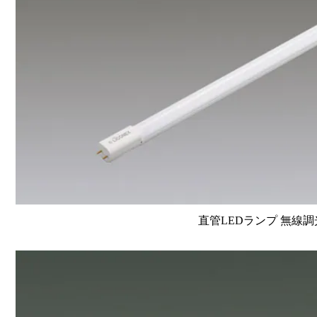
直管LEDランプ 無線調