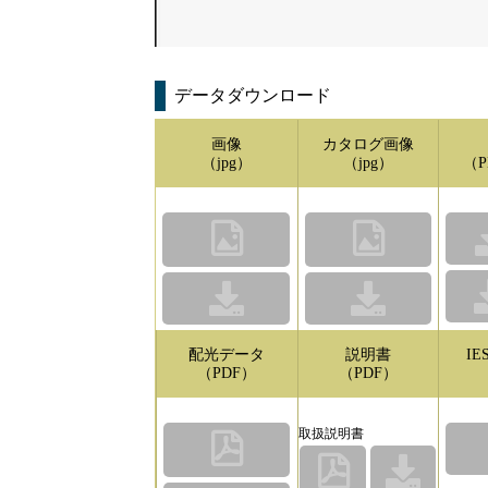
データダウンロード
画像
カタログ画像
（jpg）
（jpg）
（P
配光データ
説明書
I
（PDF）
（PDF）
取扱説明書