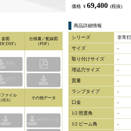
69,400
価格
¥
(税抜)
商品詳細情報
シリーズ
非常
姿図
仕様書／配線図
DF,DXF）
（PDF）
サイズ
-
取り付けサイズ
-
PDF
埋込穴サイズ
-
DXF
質量
-
ランプタイプ
-
ESファイル
その他データ
（IES）
口金
-
1/2 照度角
-
POPデータ
1/2 ビーム角
-