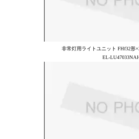
非常灯用ライトユニット FHf32形×2
EL-LU47033NA