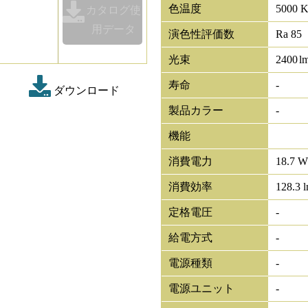
色温度
5000 
カタログ使
用データ
演色性評価数
Ra 85
光束
2400
l
寿命
-
ダウンロード
製品カラー
-
機能
消費電力
18.7 W
消費効率
128.3 
定格電圧
-
給電方式
-
電源種類
-
電源ユニット
-