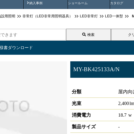
画
納入事例動画
納入事例
ショールーム
カタログ
施設用照明
非常灯（LED非常用照明器具）
LED非常灯
LED一体型
検索
ク
仕様書ダウンロード
MY-BK425133A/N
非常灯 LEDライトユニット形 
分類
屋内向
光束
2,400
l
消費電力
18.7
w
製品サイズ
-