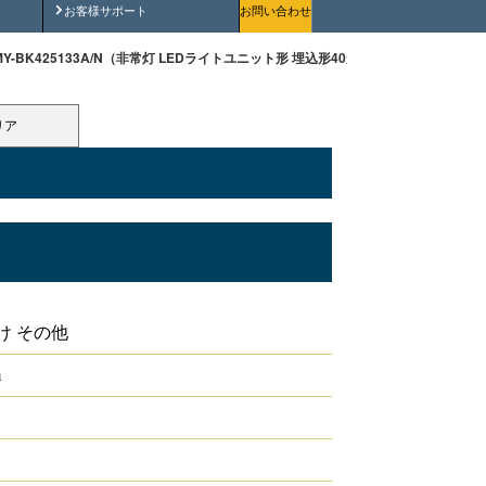
安全にご使用いただくために
お客様サポート
お問い合わせ
MY-BK425133A/N（非常灯 LEDライトユニット形 埋込形40形 220mmタイプ）
リア
埋込形40形 220mmタイプ
け その他
m