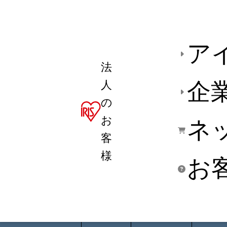
ア
法
人
企
の
お
ネ
客
様
お
商品デ
用途別