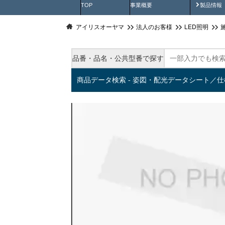
製品動
TOP
事業概要
製品情報
アイリスオーヤマ
法人のお客様
LED照明
品番・品名・公共型番で探す
商品データ検索 - 姿図・配光データシート／