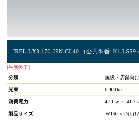
IREL-LX3-170-69N-CL40 （公共型番: K1-LSS9-
[生産終了]
非常灯 直付型 40形 幅150
分類
施設・店舗向け
光束
6,900
lm
消費電力
42.1
w
～ 41.7
製品サイズ
W
150
×
D(L)
1