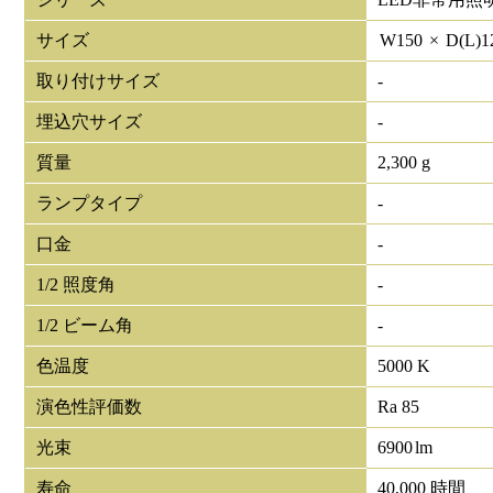
サイズ
W
150
×
D(L)
1
取り付けサイズ
-
埋込穴サイズ
-
質量
2,300 g
ランプタイプ
-
口金
-
1/2 照度角
-
1/2 ビーム角
-
色温度
5000 K
演色性評価数
Ra 85
光束
6900
lm
寿命
40,000 時間