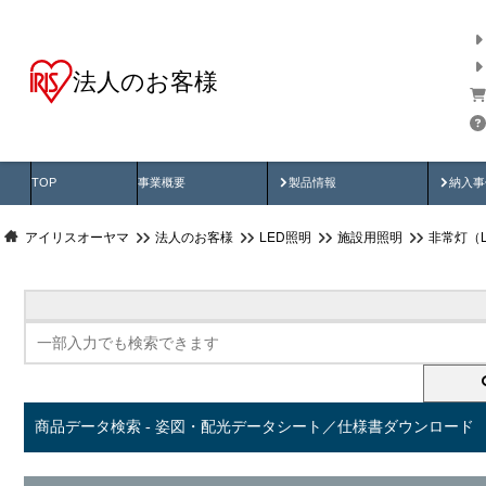
法人のお客様
商品データ検索
用途別から探す
納入
製品動画
納入
TOP
事業概要
製品情報
納入事
アイリスオーヤマ
法人のお客様
LED照明
施設用照明
非常灯（
商品データ検索 - 姿図・配光データシート／仕様書ダウンロード