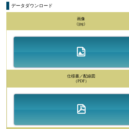
データダウンロード
画像
（jpg）
仕様書／配線図
（PDF）