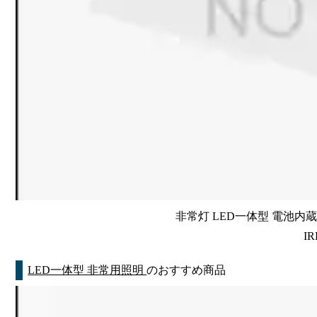
非常灯 LED一体型 電池内蔵 
IR
LED一体型 非常用照明
のおすすめ商品