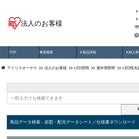
法人のお客様
商品データ検索
用途別から探す
納入
製品動画
納入
TOP
事業概要
製品情報
納入事
アイリスオーヤマ
法人のお客様
LED照明
屋外用照明
LED投
商品データ検索 - 姿図・配光データシート／仕様書ダウンロード