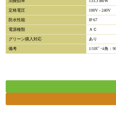
消費効率
133.3 lm/W
定格電圧
100V - 240V
防水性能
IP 67
電源種類
ＡＣ
グリーン購入対応
あり
備考
1/10ﾋﾞｰﾑ角：9