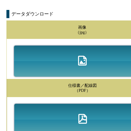
データダウンロード
画像
（jpg）
仕様書／配線図
（PDF）