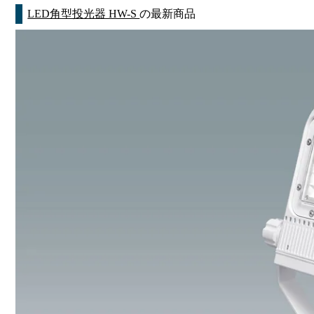
LED角型投光器 HW-S
の最新商品