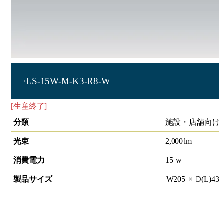
FLS-15W-M-K3-R8-W
[生産終了]
角型投光器 電球色 15W 中角
分類
施設・店舗向け
光束
2,000
lm
消費電力
15
w
製品サイズ
W
205
×
D(L)
4