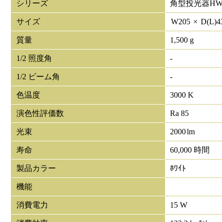
シリーズ
角型投光器HW
サイズ
W
205
×
D(L)
4
質量
1,500 g
1/2 照度角
-
1/2 ビーム角
-
色温度
3000 K
演色性評価数
Ra 85
光束
2000
lm
寿命
60,000 時間
製品カラー
ﾎﾜｲﾄ
機能
消費電力
15 W