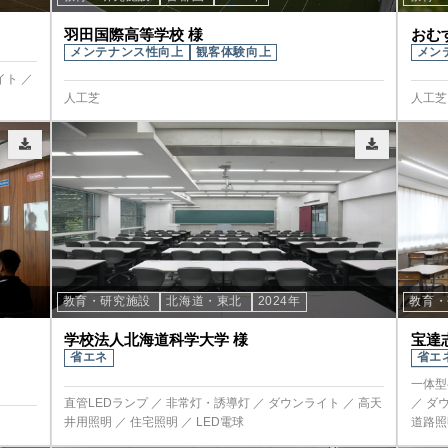
羽田国際高等学校 様
おむ
メンテナンス性向上
観客体験向上
メン
イト ／
人工芝
人工芝
教育・研究施設
北海道・東北
2024年
教育
学校法人北海道科学大学 様
宝達
省エネ
省エ
一体型
直管LEDランプ ／ 非常灯・誘導灯 ／ ダウンライト ／ 高天
／ ダ
井用照明 ／ 住宅照明 ／ LED電球
道路照