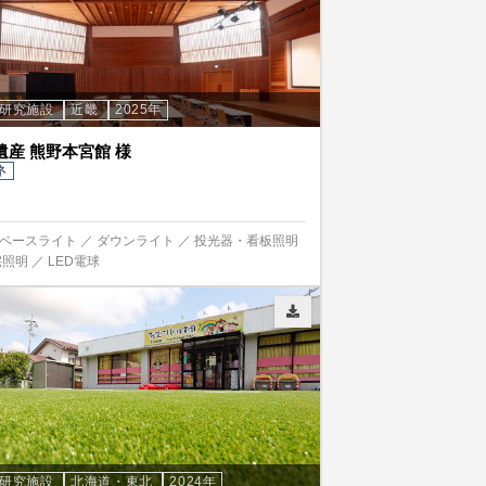
・研究施設
近畿
2025年
遺産 熊野本宮館 様
ネ
ベースライト ／ ダウンライト ／ 投光器・看板照明
照明 ／ LED電球
・研究施設
北海道・東北
2024年