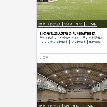
教育・研究施設
北海道・東北
2025年
社会福祉法人愛成会 弘前保育園 様
子どもの自立心や社会性を養う、幼保連携型認定こ
メンテナンス性向上
安全性向上
美観維持
人工芝
教育・研究施設
関東・甲信
2025年