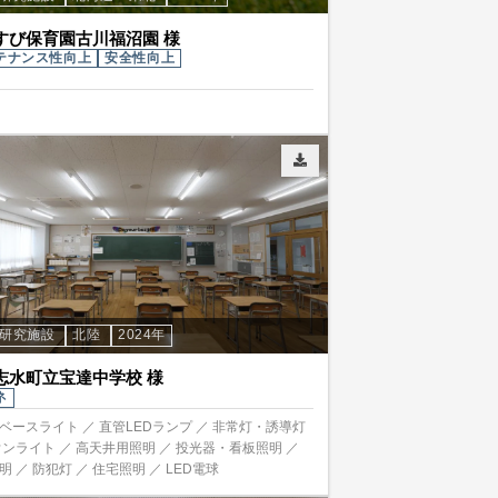
すび保育園古川福沼園 様
テナンス性向上
安全性向上
・研究施設
北陸
2024年
志水町立宝達中学校 様
ネ
ベースライト ／ 直管LEDランプ ／ 非常灯・誘導灯
ウンライト ／ 高天井用照明 ／ 投光器・看板照明 ／
明 ／ 防犯灯 ／ 住宅照明 ／ LED電球