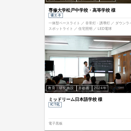
専修大学松戸中学校・高等学校 様
省エネ
一体型ベースライト ／ 非常灯・誘導灯 ／ ダウンラ
スポットライト ／ 住宅照明 ／ LED電球
教育・研究施設
首都圏
2024年
ミッドリーム日本語学校 様
ICT化
電子黒板