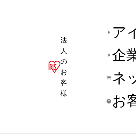
ア
法
人
企
の
お
ネ
客
様
お