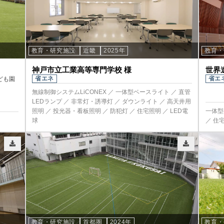
教育・研究施設
近畿
2025年
教育
神戸市立工業高等専門学校 様
世界
省エネ
省エ
ども園
無線制御システムLiCONEX ／ 一体型ベースライト ／ 直管
LEDランプ ／ 非常灯・誘導灯 ／ ダウンライト ／ 高天井用
照明 ／ 投光器・看板照明 ／ 防犯灯 ／ 住宅照明 ／ LED電
一体型
球
／ 住宅
教育・研究施設
首都圏
2024年
教育