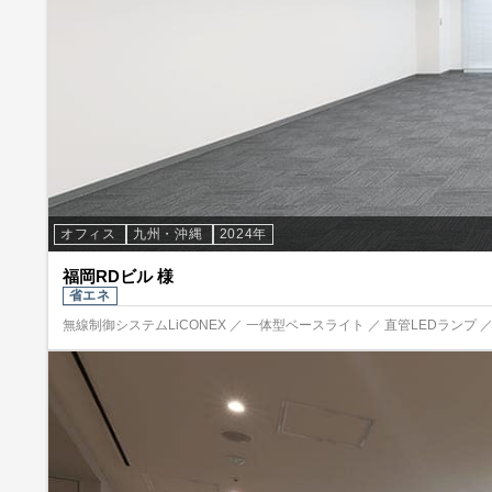
オフィス
九州・沖縄
2024年
福岡RDビル 様
省エネ
無線制御システムLiCONEX ／ 一体型ベースライト ／ 直管LEDランプ ／