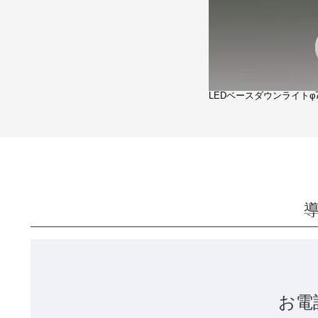
LEDベースダウンライトφ7
お電