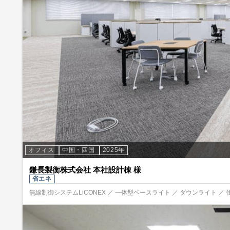
オフィス
中国・四国
2025年
鎌長製衡株式会社 本社設計棟 様
省エネ
無線制御システムLiCONEX ／ 一体型ベースライト ／ ダウンライト ／ 住