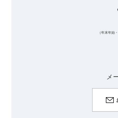
（年末年始
メ