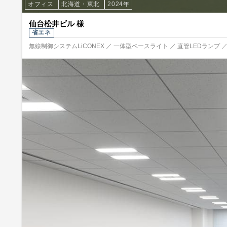
オフィス
北海道・東北
2024年
仙台松井ビル 様
省エネ
無線制御システムLiCONEX ／ 一体型ベースライト ／ 直管LEDランプ 