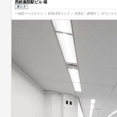
西鉄薬院駅ビル 様
省エネ
一体型ベースライト ／ 直管LEDランプ ／ 非常灯・誘導灯 ／ ダウンライト