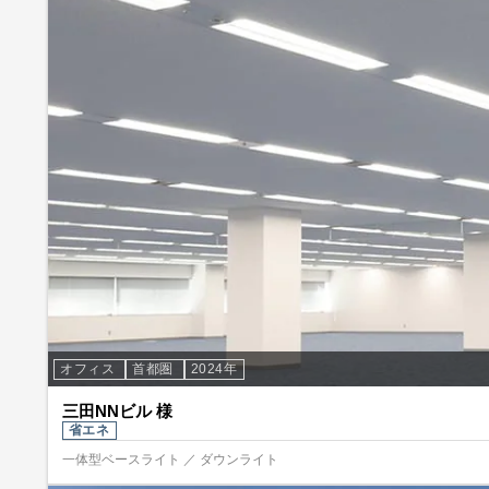
オフィス
首都圏
2024年
三田NNビル 様
省エネ
一体型ベースライト ／ ダウンライト