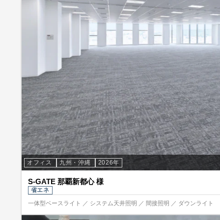
オフィス
九州・沖縄
2026年
S-GATE 那覇新都心 様
省エネ
一体型ベースライト ／ システム天井照明 ／ 間接照明 ／ ダウンライト