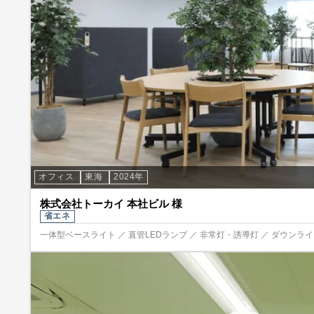
オフィス
東海
2024年
株式会社トーカイ 本社ビル 様
省エネ
一体型ベースライト ／ 直管LEDランプ ／ 非常灯・誘導灯 ／ ダウンライト