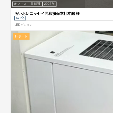
オフィス
首都圏
2023年
あいおいニッセイ同和損保本社本館 様
ICT化
LEDビジョン
レポート