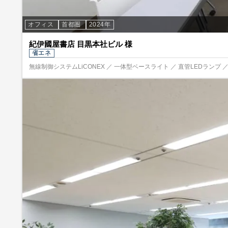
オフィス
首都圏
2024年
紀伊國屋書店 目黒本社ビル 様
省エネ
無線制御システムLiCONEX ／ 一体型ベースライト ／ 直管LEDランプ ／