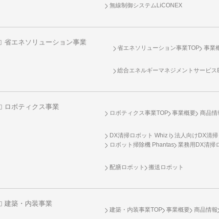
無線制御システム
LiCONEX
省エネソリューション事業
省エネソリューション事業TOP
事業
総合エネルギーマネジメントサービスENE
ロボティクス事業
ロボティクス事業TOP
事業概要
商品情
DX清掃ロボット Whiz i
法人向けDX清掃
ロボット掃除機 Phantas
業務用DX清掃ロ
配膳ロボット
搬送ロボット
建築・内装事業
建築・内装事業TOP
事業概要
商品情報