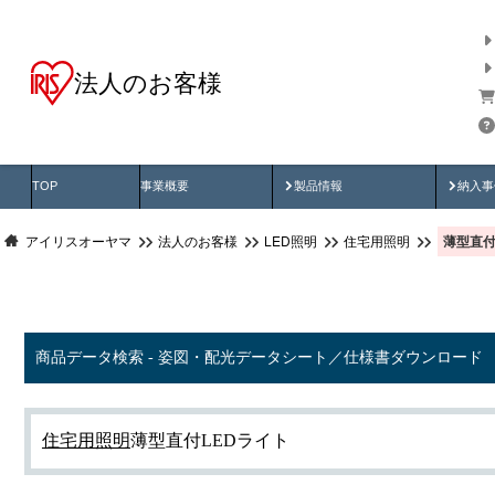
法人のお客様
商品データ検索
用途別から探す
納入
製品動画
納入
TOP
事業概要
製品情報
納入事
薄型直付
アイリスオーヤマ
法人のお客様
LED照明
住宅用照明
商品データ検索 - 姿図・配光データシート／仕様書ダウンロード
住宅用照明
薄型直付LEDライト