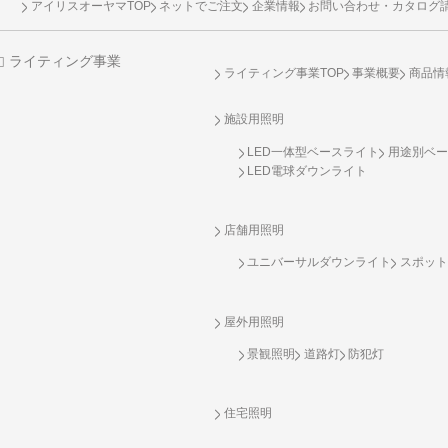
アイリスオーヤマTOP
ネットでご注文
企業情報
お問い合わせ・カタログ
ライティング事業
ライティング事業TOP
事業概要
商品情
施設用照明
LED一体型ベースライト
用途別ベー
LED電球ダウンライト
店舗用照明
ユニバーサルダウンライト
スポット
屋外用照明
景観照明
道路灯
防犯灯
住宅照明