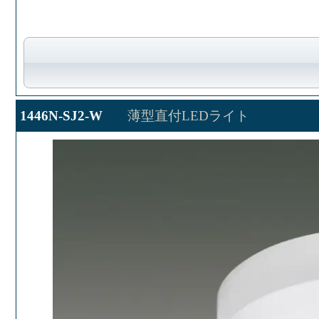
1446N-SJ2-W
薄型直付LEDライト