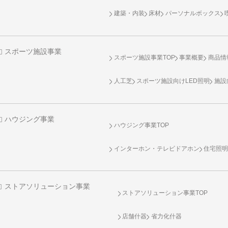
建築・内装
床材
パーソナルボックス
スポーツ施設事業
スポーツ施設事業TOP
事業概要
商品情
人工芝
スポーツ施設向け
LED照明
施設
ハウジング事業
ハウジング事業TOP
インターホン・テレビドアホン
住宅照
ストアソリューション事業
ストアソリューション事業TOP
店舗什器
省力化什器