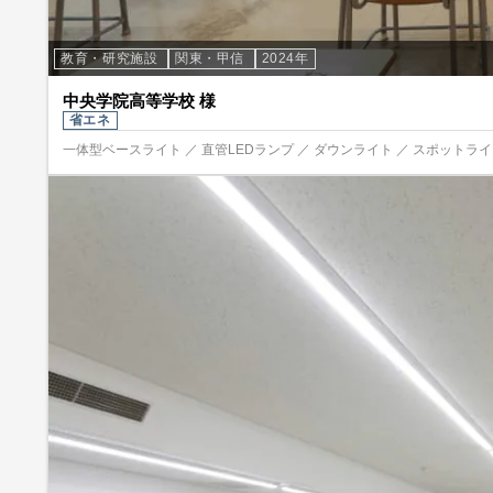
教育・研究施設
関東・甲信
2024年
中央学院高等学校 様
省エネ
一体型ベースライト ／ 直管LEDランプ ／ ダウンライト ／ スポットライト