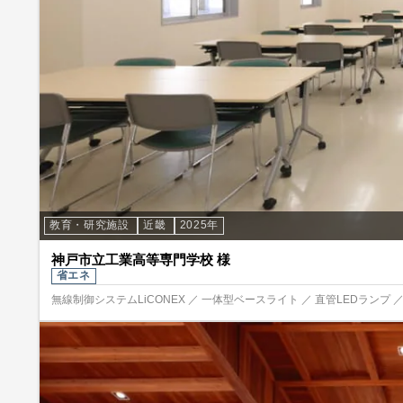
教育・研究施設
近畿
2025年
神戸市立工業高等専門学校 様
省エネ
無線制御システムLiCONEX ／ 一体型ベースライト ／ 直管LEDランプ 