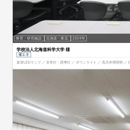
教育・研究施設
北海道・東北
2024年
学校法人北海道科学大学 様
省エネ
直管LEDランプ ／ 非常灯・誘導灯 ／ ダウンライト ／ 高天井用照明 ／ 住