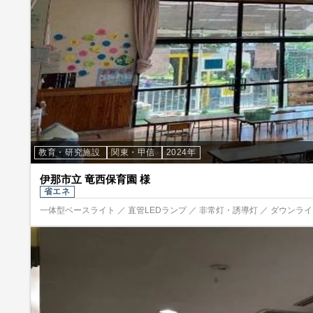
教育・研究施設
関東・甲信
2024年
伊那市立 竜西保育園 様
省エネ
一体型ベースライト ／ 直管LEDランプ ／ 非常灯・誘導灯 ／ ダウンライト