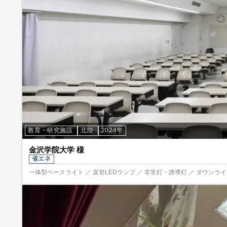
教育・研究施設
北陸
2024年
金沢学院大学 様
省エネ
一体型ベースライト ／ 直管LEDランプ ／ 非常灯・誘導灯 ／ ダウンライト