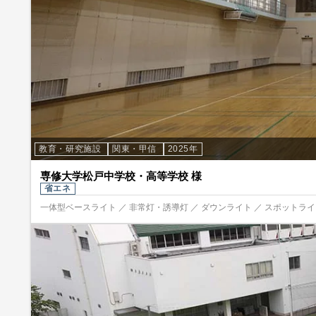
教育・研究施設
関東・甲信
2025年
専修大学松戸中学校・高等学校 様
省エネ
一体型ベースライト ／ 非常灯・誘導灯 ／ ダウンライト ／ スポットライト