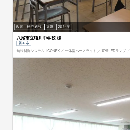
教育・研究施設
近畿
2024年
八尾市立曙川中学校 様
省エネ
無線制御システムLiCONEX ／ 一体型ベースライト ／ 直管LEDランプ 