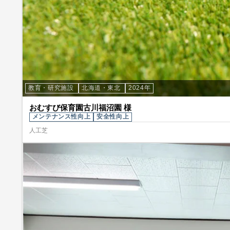
教育・研究施設
北海道・東北
2024年
おむすび保育園古川福沼園 様
メンテナンス性向上
安全性向上
人工芝