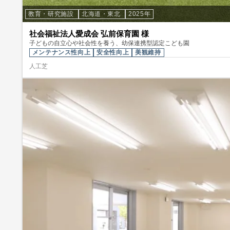
教育・研究施設
北海道・東北
2025年
社会福祉法人愛成会 弘前保育園 様
子どもの自立心や社会性を養う、幼保連携型認定こども園
メンテナンス性向上
安全性向上
美観維持
人工芝