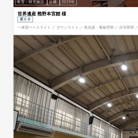
教育・研究施設
近畿
2025年
世界遺産 熊野本宮館 様
省エネ
一体型ベースライト ／ ダウンライト ／ 投光器・看板照明 ／ 住宅照明 ／