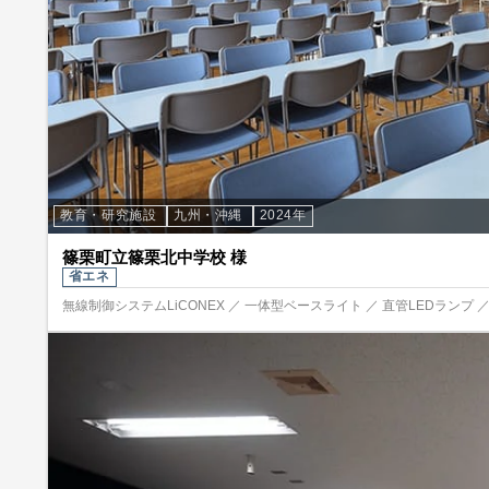
教育・研究施設
九州・沖縄
2024年
篠栗町立篠栗北中学校 様
省エネ
無線制御システムLiCONEX ／ 一体型ベースライト ／ 直管LEDランプ 