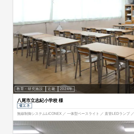
教育・研究施設
近畿
2024年
八尾市立志紀小学校 様
省エネ
無線制御システムLiCONEX ／ 一体型ベースライト ／ 直管LEDランプ ／