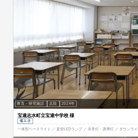
教育・研究施設
北陸
2024年
宝達志水町立宝達中学校 様
省エネ
一体型ベースライト ／ 直管LEDランプ ／ 非常灯・誘導灯 ／ ダウンライト