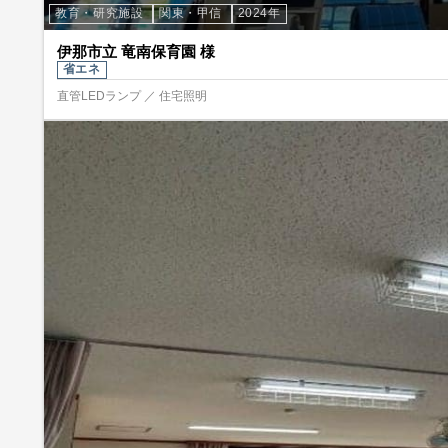
教育・研究施設
関東・甲信
2024年
伊那市立 竜南保育園 様
省エネ
直管LEDランプ ／ 住宅照明