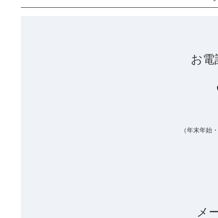
お電
（年末年始
メ