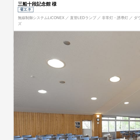
三船十段記念館 様
省エネ
無線制御システムLiCONEX ／ 直管LEDランプ ／ 非常灯・誘導灯 ／ ダ
ズ