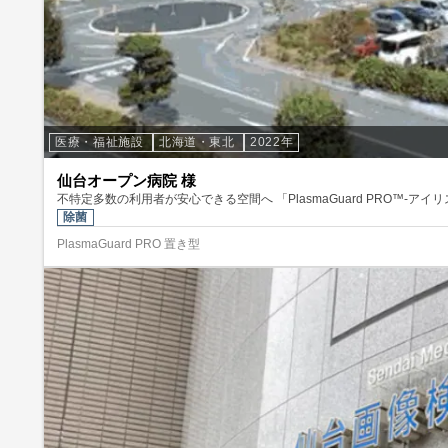
医療・福祉施設
北海道・東北
2022年
仙台オープン病院 様
不特定多数の利用者が安心できる空間へ 「PlasmaGuard PRO™-ア
除菌
PlasmaGuard PRO 置き型