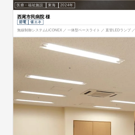
医療・福祉施設
東海
2024年
西尾市民病院 様
節電
省エネ
無線制御システムLiCONEX ／ 一体型ベースライト ／ 直管LEDランプ ／