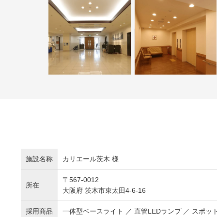
施設名称
カリエール茨木 様
〒567-0012
所在
大阪府 茨木市東太田4-6-16
採用商品
一体型ベースライト ／ 直管LEDランプ ／ スポットラ