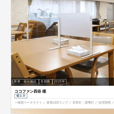
医療・福祉施設
首都圏
2025年
ココファン四谷 様
省エネ
一体型ベースライト ／ 直管LEDランプ ／ 非常灯・誘導灯 ／ 住宅照明 ／