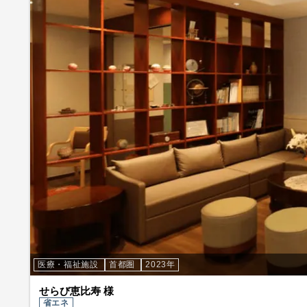
医療・福祉施設
首都圏
2023年
せらび恵比寿 様
省エネ