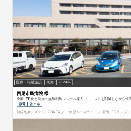
医療・福祉施設
東海
2024年
西尾市民病院 様
全面LED化と調光の無線制御システム導入で、コストを削減しながら快
節電
省エネ
無線制御システムLiCONEX ／ 一体型ベースライト ／ 直管LEDランプ ／