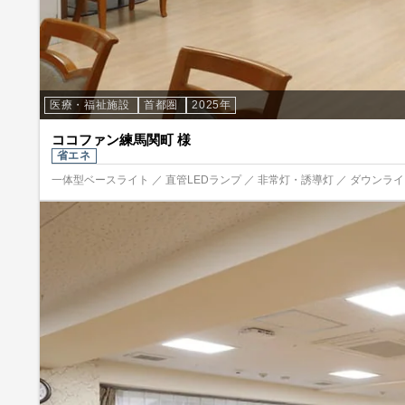
医療・福祉施設
首都圏
2025年
ココファン練馬関町 様
省エネ
一体型ベースライト ／ 直管LEDランプ ／ 非常灯・誘導灯 ／ ダウンライト