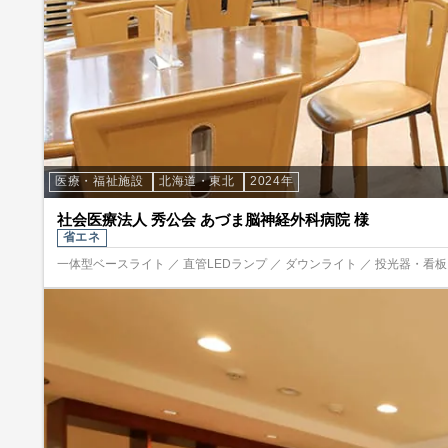
医療・福祉施設
北海道・東北
2024年
社会医療法人 秀公会 あづま脳神経外科病院 様
省エネ
一体型ベースライト ／ 直管LEDランプ ／ ダウンライト ／ 投光器・看板照