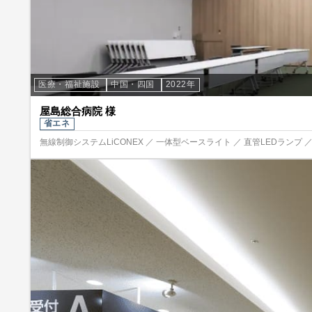
医療・福祉施設
中国・四国
2022年
屋島総合病院 様
省エネ
無線制御システムLiCONEX ／ 一体型ベースライト ／ 直管LEDランプ ／