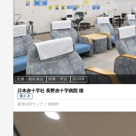
医療・福祉施設
関東・甲信
2024年
日本赤十字社 長野赤十字病院 様
省エネ
直管LEDランプ ／ 防犯灯