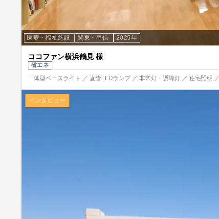
医療・福祉施設
関東・甲信
2025年
ココファン横浜鶴見 様
省エネ
一体型ベースライト ／ 直管LEDランプ ／ 非常灯・誘導灯 ／ 住宅照明 ／
インタビュー