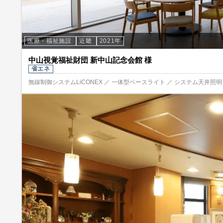
医療・福祉施設
近畿
2021年
中山視覚福祉財団 新中山記念会館 様
省エネ
無線制御システムLiCONEX ／ 一体型ベースライト ／ システム天井照明