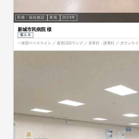
医療・福祉施設
東海
2024年
新城市民病院 様
省エネ
一体型ベースライト ／ 直管LEDランプ ／ 非常灯・誘導灯 ／ ダウンライト 