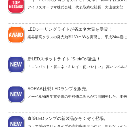
アイリスオーヤマ株式会社 代表取締役社長 大山健太郎
LEDシーリングライトが省エネ大賞を受賞！
業界最高クラスの発光効率160lm/Wを実現し、平成24年
新LEDスポットライト "S-tria"が誕生！
「コンパクト・省エネ・キレイ・使いやすい」 高いレベル
SORAA社製 LEDランプを販売。
ノーベル物理学賞受賞の中村修二氏らが共同開発した、本来
直管LEDランプの新製品がぞくぞく登場。
ガラス製やスリムタイプの高効率モデルなど、新たなライン