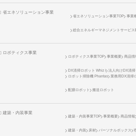
省エネソリューション事業
省エネソリューション事業TOP
事業
総合エネルギーマネジメントサービスENE
ロボティクス事業
ロボティクス事業TOP
事業概要
商品情
DX清掃ロボット Whiz i
法人向けDX清掃
ロボット掃除機 Phantas
業務用DX清掃ロ
配膳ロボット
搬送ロボット
建築・内装事業
建築・内装事業TOP
事業概要
商品情報
建築・内装
床材
パーソナルボックス