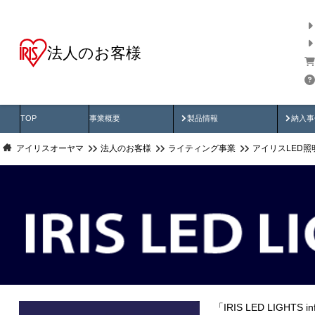
法人のお客様
商品データ検索
用途別から探す
納入
製品動画
納入
TOP
事業概要
製品情報
納入事
アイリスオーヤマ
法人のお客様
ライティング事業
アイリスLED
「IRIS LED LIG