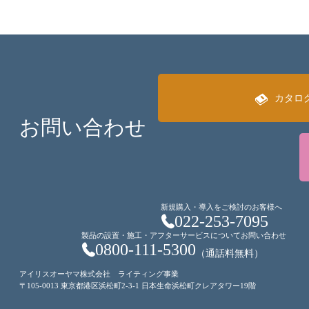
カタロ
お問い合わせ
新規購入・導入をご検討のお客様へ
022-253-7095
製品の設置・施工・アフターサービスについてお問い合わせ
0800-111-5300
（通話料無料）
アイリスオーヤマ株式会社 ライティング事業
〒105-0013 東京都港区浜松町2-3-1 日本生命浜松町クレアタワー19階