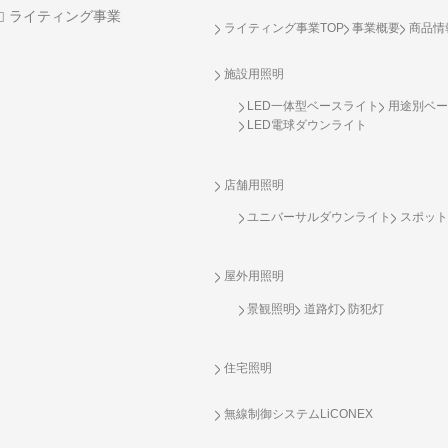
ライティング事業
ライティング事業TOP
事業概要
商品情
施設用照明
LED一体型ベースライト
用途別ベー
LED電球ダウンライト
店舗用照明
ユニバーサルダウンライト
スポット
屋外用照明
景観照明
道路灯
防犯灯
住宅照明
無線制御システム
LiCONEX