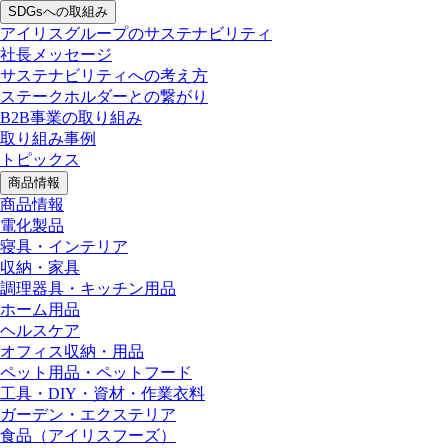
SDGsへの取組み
アイリスグループのサステナビリティ
社長メッセージ
サステナビリティへの考え方
ステークホルダーとの繋がり
B2B事業の取り組み
取り組み事例
トピックス
商品情報
商品情報
電化製品
寝具・インテリア
収納・家具
調理器具・キッチン用品
ホーム用品
ヘルスケア
オフィス収納・用品
ペット用品・ペットフード
工具・DIY・資材・作業衣料
ガーデン・エクステリア
食品
（アイリスフーズ）