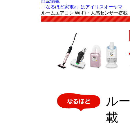
商品情報
「なるほど家電
」はアイリスオーヤマ
®
ルームエアコン Wi-Fi・人感センサー搭載
ルー
載