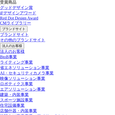
受賞商品
グッドデザイン賞
iFデザインアワード
Red Dot Design Award
CMライブラリー
ブランドサイト
ブランドサイト
その他のブランドサイト
法人のお客様
法人のお客様
BtoB事業
ライティング事業
省エネソリューション事業
AI・セキュリティカメラ事業
映像ソリューション事業
ロボティクス事業
エアソリューション事業
建築・内装事業
スポーツ施設事業
住宅設備事業
店舗什器・内装事業