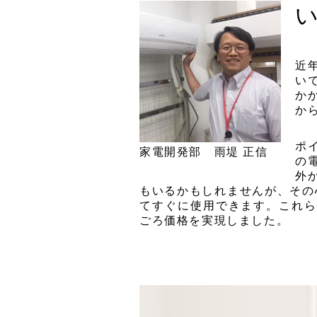
近
い
か
か
ポ
家電開発部 雨堤 正信
の
外
もいるかもしれませんが、その心
てすぐに使用できます。これら
ごろ価格を実現しました。